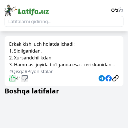
O'z
Ўз
Erkak kishi uch holatda ichadi:
1. Siqilganidan.
2. Xursandchilikdan.
3. Hammasi joyida bo‘lganda esa - zerikkanidan...
#Qisqa
#Piyonistalar
41
Boshqa latifalar