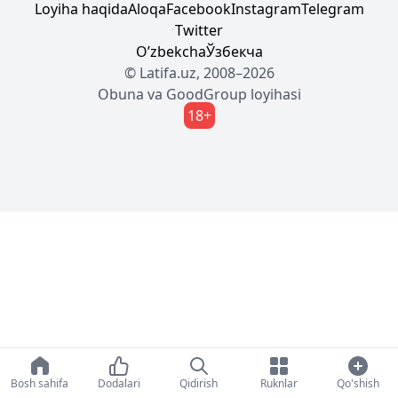
Loyiha haqida
Aloqa
Facebook
Instagram
Telegram
Twitter
Oʼzbekcha
Ўзбекча
© Latifa.uz, 2008–2026
Obuna
va
GoodGroup
loyihasi
18+
Bosh sahifa
Dodalari
Qidirish
Ruknlar
Qo'shish