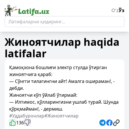
O'z
Ўз
Жиноятчилар
haqida
latifalar
Қамоқхона бошлиғи электр стулда ўтирган
жиноятчига қараб:
— Сўнгги тилагингни айт! Амалга ошираман!, -
дебди.
Жиноятчи кўп ўйлаб ўтирмай:
— Илтимос, қўлларингизни ушлаб турай. Шунда
қўрқмайман!, - дермиш.
#Уддабуронлар
#Жиноятчилар
136