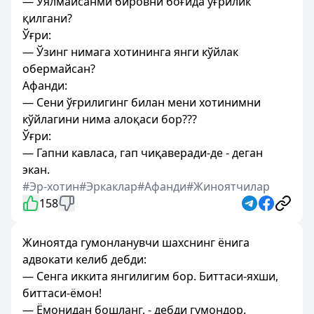
— Уялмайсанми бировни боғида ўғрилик
қилгани?
Ўғри:
— Ўзинг нимага хотининга янги кўйлак
обермайсан?
Афанди:
— Сени ўғрилигинг билан мени хотинимни
кўйлагини нима алоқаси бор???
Ўғри:
— Гапни кавласа, гап чиқаверади-де - деган
экан.
#Эр-хотин
#Эркаклар
#Афанди
#Жиноятчилар
158
Жиноятда гумонланувчи шахснинг ёнига
адвокати келиб дебди:
— Сенга иккита янгилигим бор. Биттаси-яхши,
биттаси-ёмон!
— Ёмонидан бошланг, - дебди гумондор.