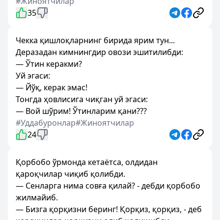
#Жиноятчилар
35
Чекка қишлоқларнинг бирида ярим тун...
Деразадан кимнингдир овози эшитилибди:
— Ўтин керакми?
Уй эгаси:
— Йўқ, керак эмас!
Тонгда ҳовлисига чиқган уй эгаси:
— Вой шўрим! Ўтинларим қани???
#Уддабуронлар
#Жиноятчилар
24
Қорбобо ўрмонда кетаётса, олдидан
қароқчилар чиқиб қолибди.
— Сенларга нима совға қилай? - дебди қорбобо
жилмайиб.
— Бизга қорқизни беринг! Қорқиз, қорқиз, - деб