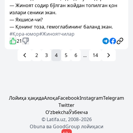
— Жиноят содир бўлган жойдан топилган қон
излари сеники экан.
— Яхшиси-чи?
— Қонинг тоза, гемоглабининг баланд экан.
#Қора-юмор
#Жиноятчилар
21
2
3
4
5
6
...
14
Лойиҳа ҳақида
Алоқа
Facebook
Instagram
Telegram
Twitter
Oʼzbekcha
Ўзбекча
© Latifa.uz, 2008–2026
Obuna
ва
GoodGroup
лойиҳаси