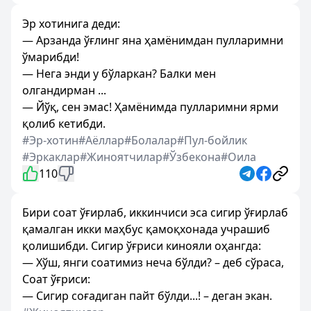
Эр хотинига деди:
— Арзанда ўғлинг яна ҳамёнимдан пулларимни
ўмарибди!
— Нега энди у бўларкан? Балки мен
олгандирман ...
— Йўқ, сен эмас! Ҳамёнимда пулларимни ярми
қолиб кетибди.
#Эр-хотин
#Аёллар
#Болалар
#Пул-бойлик
#Эркаклар
#Жиноятчилар
#Ўзбекона
#Оила
110
Бири соат ўғирлаб, иккинчиси эса сигир ўғирлаб
қамалган икки маҳбус қамоқхонада учрашиб
қолишибди. Сигир ўғриси кинояли оҳангда:
— Хўш, янги соатимиз неча бўлди? – деб сўраса,
Соат ўғриси:
— Сигир соғадиган пайт бўлди...! – деган экан.