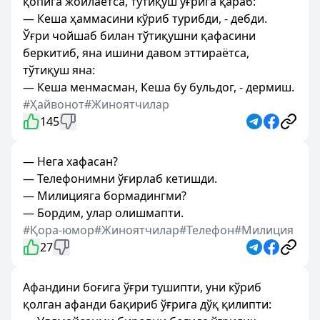
қопига жойлаётса, тўтиқуш ўғрига қараб:
— Кеша ҳаммасини кўриб турибди, - дебди.
Ўғри чойшаб билан тўтиқушни қафасини
беркитиб, яна ишини давом эттираётса,
тўтиқуш яна:
— Кеша менмасман, Кеша бу бульдог, - дермиш.
#Ҳайвонот
#Жиноятчилар
145
— Нега хафасан?
— Телефонимни ўғирлаб кетишди.
— Милицияга бормадингми?
— Бордим, улар олишмапти.
#Қора-юмор
#Жиноятчилар
#Телефон
#Милиция
27
Афандини боғига ўғри тушипти, уни кўриб
қолган афанди бақириб ўғрига дўқ қилипти: