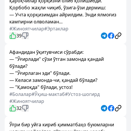
қароқчилар қорқизни олиб қолишибди.
Қорбобо жаҳли чиқиб, ўзига-ўзи дермиш:
— Учта қорқизимдан айрилдим. Энди ялмоғиз
кампирни олволаман...
#Жиноятчилар
#Эртаклар
39
Афандидан ўқитувчиси сўрабди:
— "Ўғирлади" сўзи ўтган замонда қандай
бўлади?
— "Ўғирлаган эди" бўлади.
— Келаси замонда-чи, қандай бўлади?
— "Қамоқда" бўлади, устоз!
#Болалар
#Ўқиш-мактаб
#Устоз-шогирд
#Жиноятчилар
32
Ўғри бир уйга кириб қимматбаҳо буюмларни