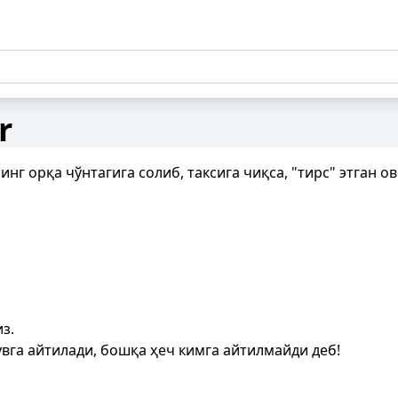
r
нинг орқа чўнтагига солиб, таксига чиқса, "тирс" этган 
з.
увга айтилади, бошқа ҳеч кимга айтилмайди деб!