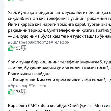
Узоқ йўлга қатнайдиган автобусда йигит билан қиз 
сиқилиб кетган қиз телефонига ўзининг рақамини т
Йигит қараса қиз нариги томонга қараб турган эка
рақамини терибди. Сўнг телефонини қизга қаратиб ў
— Эй, худо нима бўлса ҳам текин гудок ташлаб ўйна
#Ёшлар
#Транспортда
#Телефон
153
Ярим тунда бир кишининг телефони жиринглаб, гўш
— Алло, бу ҳайвонларни ҳимоя килиш жамиятими?, -
Бояги киши ғазабдан:
— Гапир эшак. Ким сени ярим кечаси хафа қилди?, - д
#Эркаклар
#Телефон
138
Бир аёлга СМС хабар келибди. Очиб ўқиса: "Мен си