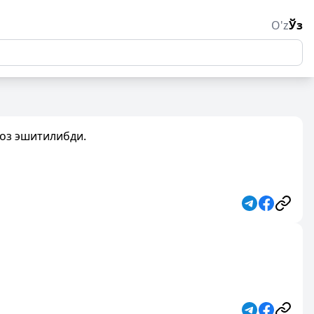
O'z
Ўз
овоз эшитилибди.