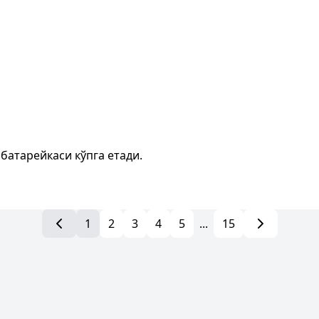
батарейкаси кўпга етади.
1
2
3
4
5
...
15