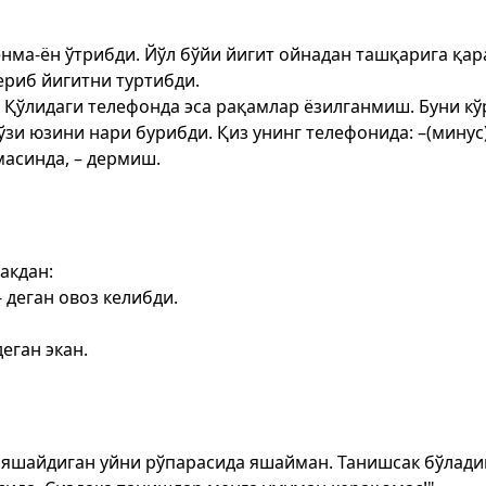
ёнма-ён ўтрибди. Йўл бўйи йигит ойнадан ташқарига қа
ериб йигитни туртибди.
н. Қўлидаги телефонда эса рақамлар ёзилганмиш. Буни 
зи юзини нари бурибди. Қиз унинг телефонида: –(минус) 
масинда, – дермиш.
акдан:
 деган овоз келибди.
еган экан.
з яшайдиган уйни рўпарасида яшайман. Танишсак бўлади