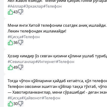
Аёл жавоб ёзибди: "Мени уйим қабристонни рўпарас
#Аёллар
#Эркаклар
#Телефон
43
Мени янги Хитой телефоним соатдек аниқ ишлайди.
Лекин телефондек ишламайди!
#Қисқа
#Телефон
36
Ҳозир кимдир ўз севган қизини қўлини ушлаб турибд
#Севишганлар
#Интернет
#Телефон
49
Тоғда чўпон қўйларини ҳайдаб кетаётса, қўл телеф
Телефон овозини эшитган қўйлар таққа тўхтаб, чўпо
— Хавотирланманглар, мени сўрашибди! - деган экан
#Қисқа
#Ҳайвонот
#Телефон
30