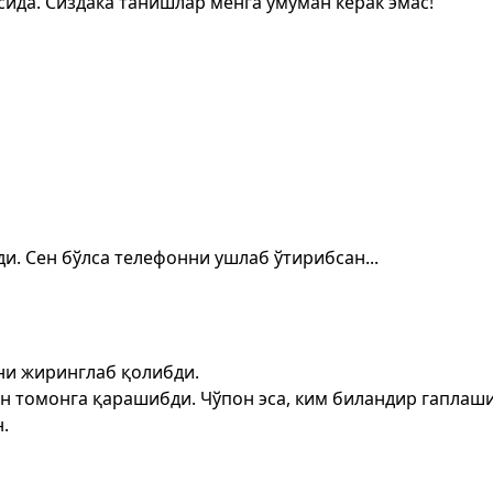
ида. Сиздака танишлар менга умуман керак эмас!"
и. Сен бўлса телефонни ушлаб ўтирибсан...
они жиринглаб қолибди.
н томонга қарашибди. Чўпон эса, ким биландир гаплаши
.