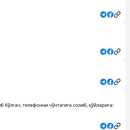
б бўлгач, телефонни чўнтагига солиб, қўйларига: