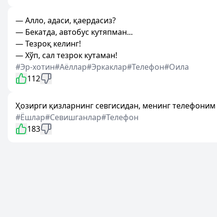
— Алло, адаси, қаердасиз?
— Бекатда, автобус кутяпман...
— Тезроқ келинг!
— Хўп, сал тезрок кутаман!
#Эр-хотин
#Аёллар
#Эркаклар
#Телефон
#Оила
112
Ҳозирги қизларнинг севгисидан, менинг телефоним 
#Ёшлар
#Севишганлар
#Телефон
183