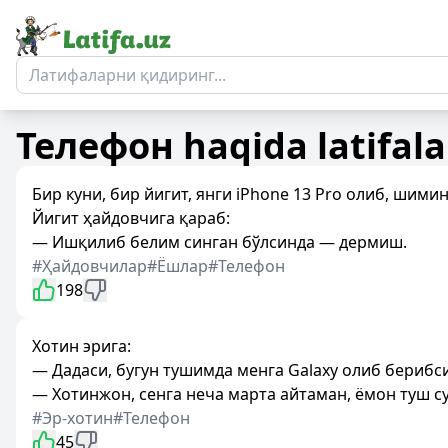
Телефон
haqida latifala
Бир куни, бир йигит, янги iPhone 13 Pro олиб, шими
Йигит ҳайдовчига қараб:
— Ишқилиб белим синган бўлсинда — дермиш.
#Ҳайдовчилар
#Ёшлар
#Телефон
198
Хотин эрига:
— Дадаси, бугун тушимда менга Galaxy олиб берибси
— Хотинжон, сенга неча марта айтаман, ёмон туш с
#Эр-хотин
#Телефон
45