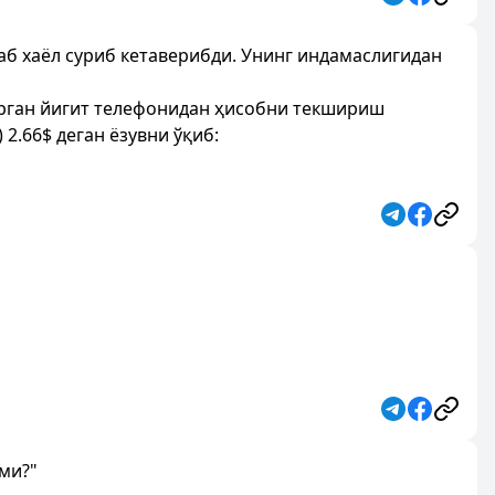
раб хаёл суриб кетаверибди. Унинг индамаслигидан
кўрган йигит телефонидан ҳисобни текшириш
2.66$ деган ёзувни ўқиб:
ми?"