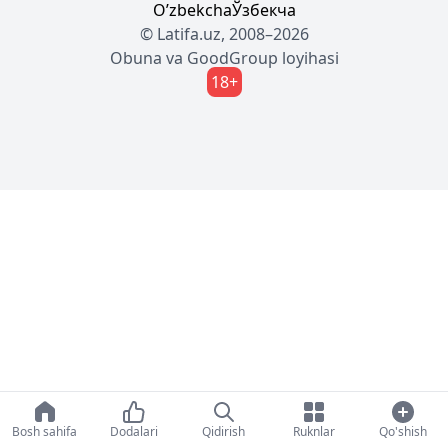
Oʼzbekcha
Ўзбекча
© Latifa.uz, 2008–2026
Obuna
va
GoodGroup
loyihasi
18+
Bosh sahifa
Dodalari
Qidirish
Ruknlar
Qo'shish