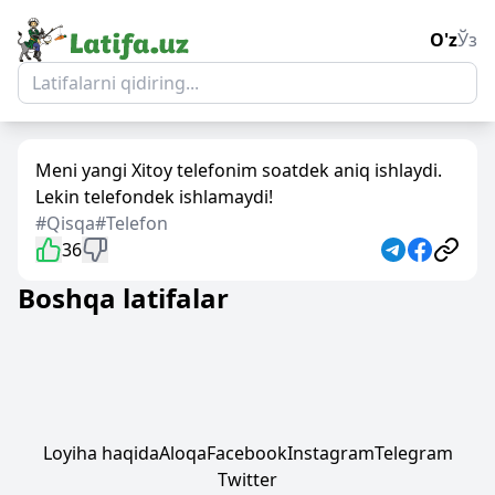
O'z
Ўз
Meni yangi Xitoy telefonim soatdek aniq ishlaydi.
Lekin telefondek ishlamaydi!
#Qisqa
#Telefon
36
Boshqa latifalar
Loyiha haqida
Aloqa
Facebook
Instagram
Telegram
Twitter