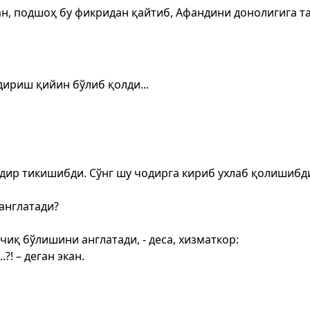
кан, подшоҳ бу фикридан қайтиб, Афандини донолигига т
ириш қийин бўлиб қолди...
одир тикишибди. Сўнг шу чодирга кириб ухлаб қолишибди
англатади?
иқ бўлишини англатади, - деса, хизматкор:
! – деган экан.