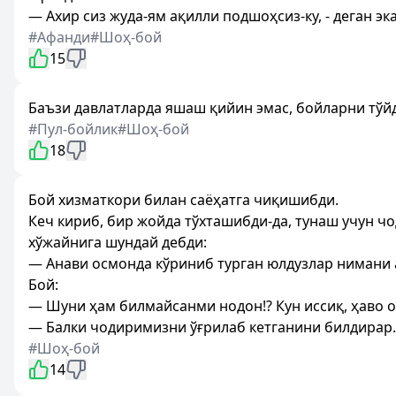
— Ахир сиз жуда-ям ақилли подшоҳсиз-ку, - деган э
#Афанди
#Шоҳ-бой
15
Баъзи давлатларда яшаш қийин эмас, бойларни тўйд
#Пул-бойлик
#Шоҳ-бой
18
Бой хизматкори билан саёҳатга чиқишибди.
Кеч кириб, бир жойда тўхташибди-да, тунаш учун ч
хўжайнига шундай дебди:
— Анави осмонда кўриниб турган юлдузлар нимани 
Бой:
— Шуни ҳам билмайсанми нодон!? Кун иссиқ, ҳаво оч
— Балки чодиримизни ўғрилаб кетганини билдирар...?
#Шоҳ-бой
14