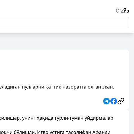
O'z
Ўз
ладиган пулларни қаттиқ назоратга олган экан.
илишар, унинг ҳақида турли-туман уйдирмалар
оқчи бўлишди. Иғво устига тасодифан Афанди