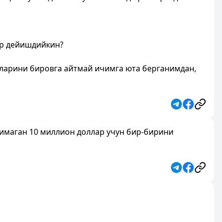
ар дейишдийкин?
қларини бировга айтмай ичимга юта берганимдан,
имаган 10 миллион доллар учун бир-бирини