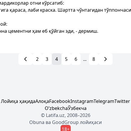
мардикорлар отни кўрсатиб:
тига қараса, лаби краска. Шартта чўнтагидан тўппончас
бой:
на цементни ҳам еб қўйган эди, - дермиш.
2
3
4
5
6
...
8
Лойиҳа ҳақида
Алоқа
Facebook
Instagram
Telegram
Twitter
Oʼzbekcha
Ўзбекча
© Latifa.uz, 2008–2026
Obuna
ва
GoodGroup
лойиҳаси
18+