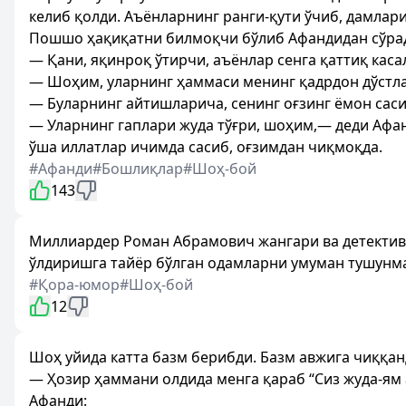
келиб қолди. Аъёнларнинг ранги-қути ўчиб, дамлари
Пошшо ҳақиқатни билмоқчи бўлиб Афандидан сўра
— Қани, яқинроқ ўтирчи, аъёнлар сенга қаттиқ каса
— Шоҳим, уларнинг ҳаммаси менинг қадрдон дўстл
— Буларнинг айтишларича, сенинг оғзинг ёмон саси
— Уларнинг гаплари жуда тўғри, шоҳим,— деди Афа
ўша иллатлар ичимда сасиб, оғзимдан чиқмоқда.
#Афанди
#Бошлиқлар
#Шоҳ-бой
143
Миллиардер Роман Абрамович жангари ва детектив
ўлдиришга тайёр бўлган одамларни умуман тушунм
#Қора-юмор
#Шоҳ-бой
12
Шоҳ уйида катта базм берибди. Базм авжига чиққа
— Ҳозир ҳаммани олдида менга қараб “Сиз жуда-ям 
Афанди: