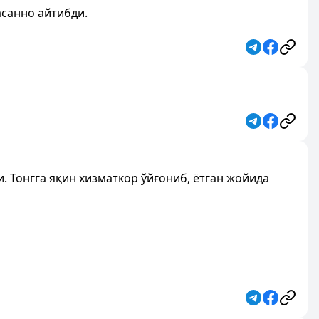
асанно айтибди.
. Тонгга яқин хизматкор ўйғониб, ётган жойида