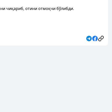
ини чиқариб, отини отмоқчи бўлибди.