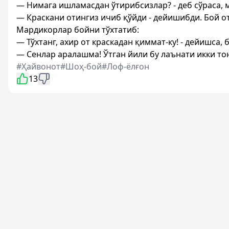
— Нимага ишламасдан ўтирибсизлар? - деб сўраса, 
— Краскани отингиз ичиб қўйди - дейишибди. Бой о
Мардикорлар бойни тўхтатиб:
— Тўхтанг, ахир от краскадан қиммат-ку! - дейишса, 
— Сенлар аралашма! Ўтган йили бу лаънати икки тон
#Ҳайвонот
#Шоҳ-бой
#Лоф-ёлғон
13