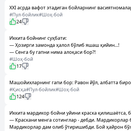
XXI асрда вафот этадиган бойларнинг васиятномала
#Пул-бойлик
#Шоҳ-бой
24
Иккита бойнинг суҳбати:
— Ҳозирги замонда ҳалол бўлиб яшаш қийин...!
— Сенга бу гапни нима алоқаси бор?!
#Шоҳ-бой
17
Машойихларнинг гапи бор: Равон йўл, албатта биро
#Қисқа
#Пул-бойлик
#Шоҳ-бой
124
Иккита мардикор бойни уйини краска қилишаётса, 
— Краскани менга сотинглар - дебди. Мардикорлар 
Мардикорлар дам олиб ўтиришибди. Бой ҳайрон бў