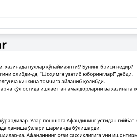
ar
, хазинада пуллар кўпаймаяпти!? Бунинг боиси недир?
агини олибди-да, “Шоҳимга узатиб юборинглар!” дебди.
келгунча кичкина томчига айланиб қолибди.
арча қўл остида ишлаётган амалдорларни ва хазинага ке
ўрардилар. Улар пошшога Афандининг устидан ғийбат қ
ида ҳамиша ўзлари шарманда бўлишарди.
дилар-да, Афандининг оғзи сассиқлигига уни ишонтирм