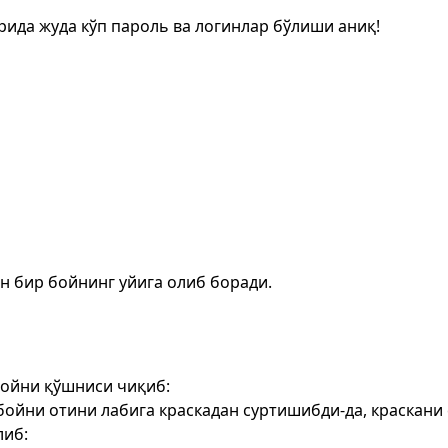
рида жуда кўп пароль ва логинлар бўлиши аниқ!
н бир бойнинг уйига олиб боради.
бойни қўшниси чиқиб:
бойни отини лабига краскадан суртишибди-да, краскани
либ: