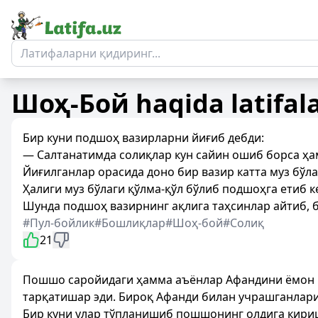
Шоҳ-Бой
haqida latifal
Бир куни подшоҳ вазирларни йиғиб дебди:
— Салтанатимда солиқлар кун сайин ошиб борса ҳам
Йиғилганлар орасида доно бир вазир катта муз бўл
Ҳалиги муз бўлаги қўлма-қўл бўлиб подшоҳга етиб 
Шунда подшоҳ вазирнинг ақлига таҳсинлар айтиб, б
#Пул-бойлик
#Бошлиқлар
#Шоҳ-бой
#Солиқ
21
Пошшо саройидаги ҳамма аъёнлар Афандини ёмон к
тарқатишар эди. Бироқ Афанди билан учрашганлар
Бир куни улар тўпланишиб пошшонинг олдига кириш