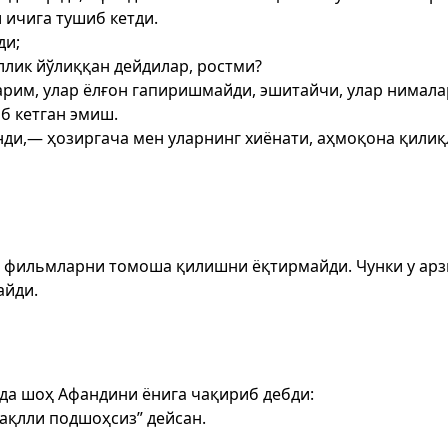
 ичига тушиб кетди.
ди;
ллик йўлиққан дейдилар, ростми?
арим, улар ёлғон гапиришмайди, эшитайчи, улар нимал
б кетган эмиш.
нди,— ҳозиргача мен уларнинг хиёнати, аҳмоқона қили
 фильмларни томоша қилишни ёқтирмайди. Чунки у арз
айди.
нда шоҳ Афандини ёнига чақириб дебди:
ақлли подшоҳсиз” дейсан.