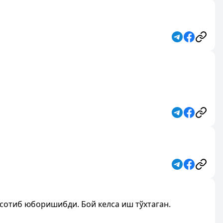
 сотиб юборишибди. Бой келса иш тўхтаган.