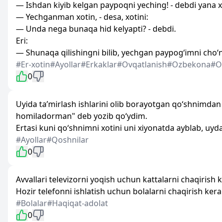
— Ishdan kiyib kelgan paypoqni yeching! - debdi yana x
— Yechganman xotin, - desa, xotini:
— Unda nega bunaqa hid kelyapti? - debdi.
Eri:
— Shunaqa qilishingni bilib, yechgan paypog‘imni cho‘
#Er-xotin
#Ayollar
#Erkaklar
#Ovqatlanish
#Ozbekona
#O
0
Uyida ta’mirlash ishlarini olib borayotgan qo‘shnimdan 
homiladorman" deb yozib qo‘ydim.
Ertasi kuni qo‘shnimni xotini uni xiyonatda ayblab, uyda
#Ayollar
#Qoshnilar
0
Avvallari televizorni yoqish uchun kattalarni chaqirish k
Hozir telefonni ishlatish uchun bolalarni chaqirish kera
#Bolalar
#Haqiqat-adolat
0