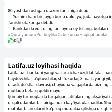
80 yoshdan oshgan otaxon tanishiga debdi:
— Yoshim ham bir joyga borib qoldi-yu, juda hayotga in
Tanishi otaxonga debdi:
— Bankdan kredit oling, uni oyma-oy to‘lang, bolalarni k
#Qora-yumor
#Pul-boylik
#Ozbekona
#Haqiqat-adolat
0
Latifa.uz loyihasi haqida
Latifa.uz - har kuni yangi va sara ichakuzdi latifalar, ha
haydovchilar, o'qituvchilar, shifokorlar, 8 mart, yangi yi
o'tadi, do'stlar davrasi, choyxona va gaplarda bizning 
mutlaqo befarq qoldirmaydi.
Ijtimoiy tarmoqlarda tarqalgan latifalarning aksariyati 
orqali odamlar bir-biriga hush kayfiyat ulashadilar. Shu
matnlar bilan ularni ko'proq mutoalaa qilishga qiziqti