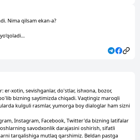
adi. Nima qilsam ekan-a?
o‘qoladi...
: er-xotin, sevishganlar, do'stlar, ishxona, bozor,
i bo'lib bizning saytimizda chiqadi. Vaqtingiz maroqli
zularda kulguli rasmlar, yumorga boy dialoglar ham sizni
egram, Instagram, Facebook, Twitter'da bizning latifalar
oshlarning savodxonlik darajasini oshirish, sifatli
larni tarqalishiga mutlaq qarshimiz. Beldan pastga