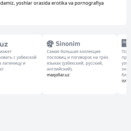
damiz, yoshlar orasida erotika va pornografiya
оможет
Самая большая коллекция
Полн
овать с узбекской
пословиц и поговорок на трёх
про
 латиницу и
языках (узбекский, русский,
узбе
о!
английский).
знач
maqollar.uz
близ
isml