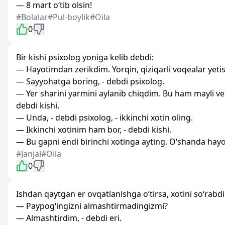
— 8 mart o‘tib olsin!
#Bolalar
#Pul-boylik
#Oila
0
Bir kishi psixolog yoniga kelib debdi:
— Hayotimdan zerikdim. Yorqin, qiziqarli voqealar yeti
— Sayyohatga boring, - debdi psixolog.
— Yer sharini yarmini aylanib chiqdim. Bu ham mayli ve
debdi kishi.
— Unda, - debdi psixolog, - ikkinchi xotin oling.
— Ikkinchi xotinim ham bor, - debdi kishi.
— Bu gapni endi birinchi xotinga ayting. O‘shanda hayot
#Janjal
#Oila
0
Ishdan qaytgan er ovqatlanishga o‘tirsa, xotini so‘rabdi
— Paypog‘ingizni almashtirmadingizmi?
— Almashtirdim, - debdi eri.