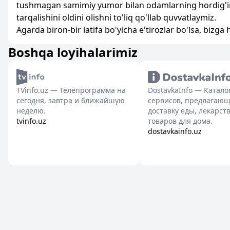
tushmagan samimiy yumor bilan odamlarning hordig'ini
tarqalishini oldini olishni to'liq qo'llab quvvatlaymiz.
Agarda biron-bir latifa bo'yicha e'tirozlar bo'lsa, bizg
Boshqa loyihalarimiz
TVinfo.uz — Телепрограмма на
DostavkaInfo — Катало
сегодня, завтра и ближайшую
сервисов, предлагаю
неделю.
доставку еды, лекарств
tvinfo.uz
товаров для дома.
dostavkainfo.uz