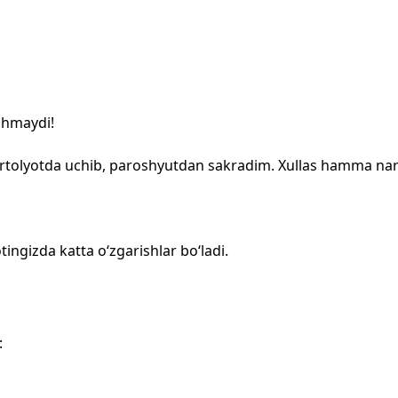
shmaydi!
rtolyotda uchib, paroshyutdan sakradim. Xullas hamma narsa 
ingizda katta o‘zgarishlar bo‘ladi.
: