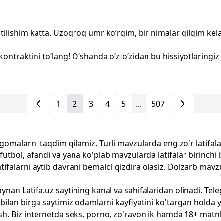
tilishim katta. Uzoqroq umr ko‘rgim, bir nimalar qilgim kel
ontraktini to‘lang! O‘shanda o‘z-o‘zidan bu hissiyotlaringiz y
1
2
3
4
5
...
507
ngomalarni taqdim qilamiz. Turli mavzularda eng zo'r latifalar
l, futbol, afandi va yana ko'plab mavzularda latifalar birinch
latifalarni aytib davrani bemalol qizdira olasiz. Dolzarb mav
aynan Latifa.uz saytining kanal va sahifalaridan olinadi. Tel
 bilan birga saytimiz odamlarni kayfiyatini ko'targan holda y
rish. Biz internetda seks, porno, zo'ravonlik hamda 18+ matn