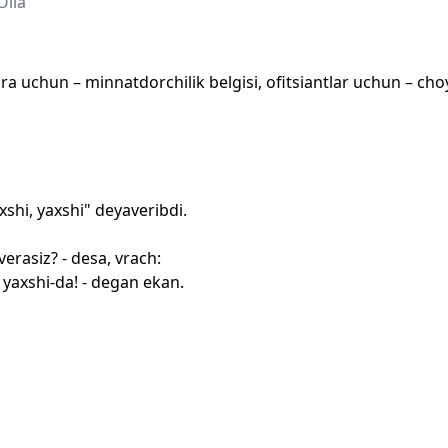
Oila
ra uchun – minnatdorchilik belgisi, ofitsiantlar uchun – ch
xshi, yaxshi" deyaveribdi.
rasiz? - desa, vrach:
yaxshi-da! - degan ekan.