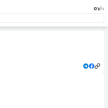
O'z
Ўз