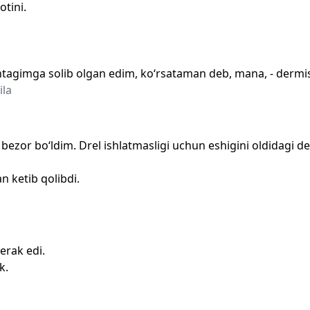
otini.
ntagimga solib olgan edim, ko‘rsataman deb, mana, - dermis
ila
bezor bo‘ldim. Drel ishlatmasligi uchun eshigini oldidagi d
n ketib qolibdi.
erak edi.
k.