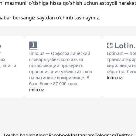
 mazmunli o'tishiga hissa qo'shish uchun astoydil harakat
a habar bersangiz saytdan o'chirib tashlaymiz.
г
Imlo.uz — Орфографический
Lotin.uz — п
щих
словарь узбекского языка
транслитерир
, книг и
позволяющий проверить
кириллицы на
правописание узбекских слов
обратно. Легк
на латинице и кириллице. В
lotin.uz
базе более 87 000 слов.
imlo.uz
Loyiha haqida
Aloqa
Facebook
Instagram
Telegram
Twitter