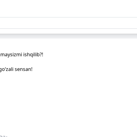
aysizmi ishqilib?!
go‘zali sensan!