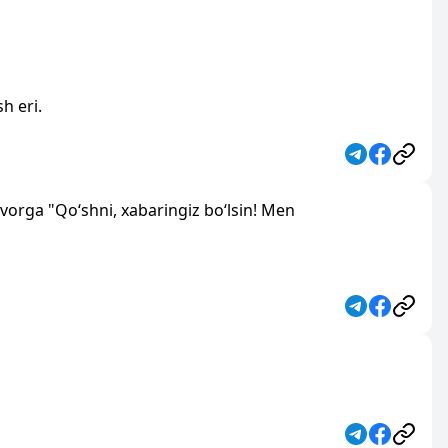
h eri.
evorga "Qo‘shni, xabaringiz bo‘lsin! Men