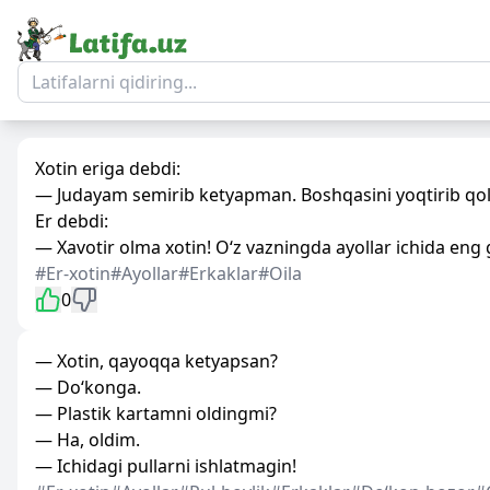
Xotin eriga debdi:
— Judayam semirib ketyapman. Boshqasini yoqtirib qolm
Er debdi:
— Xavotir olma xotin! O‘z vazningda ayollar ichida eng 
#Er-xotin
#Ayollar
#Erkaklar
#Oila
0
— Xotin, qayoqqa ketyapsan?
— Do‘konga.
— Plastik kartamni oldingmi?
— Ha, oldim.
— Ichidagi pullarni ishlatmagin!