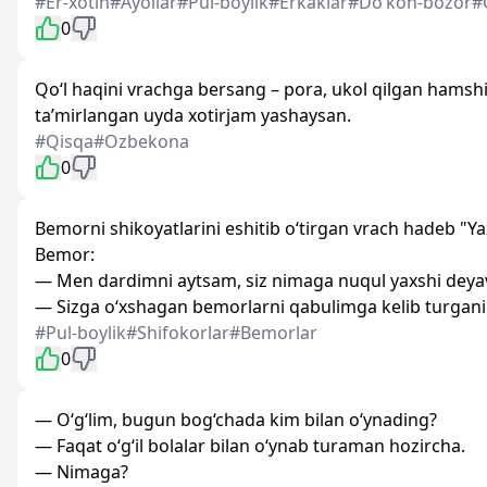
#Er-xotin
#Ayollar
#Pul-boylik
#Erkaklar
#Doʻkon-bozor
#
0
Qo‘l haqini vrachga bersang – pora, ukol qilgan hamshi
ta’mirlangan uyda xotirjam yashaysan.
#Qisqa
#Ozbekona
0
Bemorni shikoyatlarini eshitib o‘tirgan vrach hadeb "Ya
Bemor:
— Men dardimni aytsam, siz nimaga nuqul yaxshi deyave
— Sizga o‘xshagan bemorlarni qabulimga kelib turgani 
#Pul-boylik
#Shifokorlar
#Bemorlar
0
— O‘g‘lim, bugun bog‘chada kim bilan o‘ynading?
— Faqat o‘g‘il bolalar bilan o‘ynab turaman hozircha.
— Nimaga?