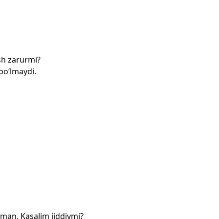
sh zarurmi?
bo‘lmaydi.
pman. Kasalim jiddiymi?