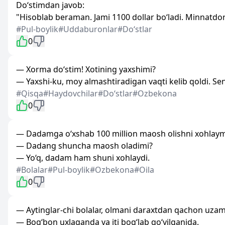
Do‘stimdan javob:
"Hisoblab beraman. Jami 1100 dollar bo‘ladi. Minnatdor
#Pul-boylik
#Uddaburonlar
#Doʻstlar
0
— Xorma do‘stim! Xotining yaxshimi?
— Yaxshi-ku, moy almashtiradigan vaqti kelib qoldi. Sen q
#Qisqa
#Haydovchilar
#Doʻstlar
#Ozbekona
0
— Dadamga o‘xshab 100 million maosh olishni xohlay
— Dadang shuncha maosh oladimi?
— Yo‘q, dadam ham shuni xohlaydi.
#Bolalar
#Pul-boylik
#Ozbekona
#Oila
0
— Aytinglar-chi bolalar, olmani daraxtdan qachon uzam
— Bog‘bon uxlaganda va iti bog‘lab qo‘yilganida.