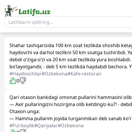
Shahar tashqarisida 100 km soat tezlikda shoshib ketay
haydovchi va darhol tezlikni 50 km soatga tushiribdi. Ya
debdi o‘ziga-o‘zi va 20 km soat tezlikda yura boshlabdi.
bo‘layotgandir, - deb 5 km tezlikda haydabdi bechora. Y
#Haydovchilar
#Ozbekona
#Kafe-restoran
0
Qari otaxon bankdagi omonat pullarini hammasini olib k
— Axir pullaringizni hozirgina olib ketdingiz-ku?! - deb
Otaxon unga:
— Hamma pullarim joyida turganmikan deb sanab ko‘r
#Pul-boylik
#Qariyalar
#Ozbekona