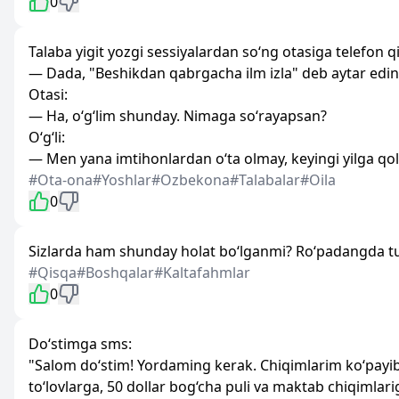
0
Talaba yigit yozgi sessiyalardan so‘ng otasiga telefon qi
— Dada, "Beshikdan qabrgacha ilm izla" deb aytar eding
Otasi:
— Ha, o‘g‘lim shunday. Nimaga so‘rayapsan?
O‘g‘li:
— Men yana imtihonlardan o‘ta olmay, keyingi yilga qol
#Ota-ona
#Yoshlar
#Ozbekona
#Talabalar
#Oila
0
Sizlarda ham shunday holat bo‘lganmi? Ro‘padangda turg
#Qisqa
#Boshqalar
#Kaltafahmlar
0
Do‘stimga sms:
"Salom do‘stim! Yordaming kerak. Chiqimlarim ko‘payib 
to‘lovlarga, 50 dollar bog‘cha puli va maktab chiqimlar