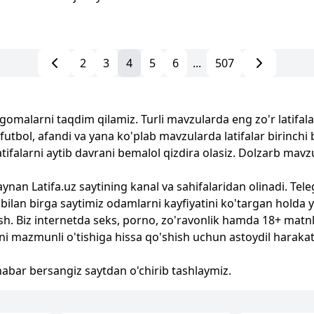
2
3
4
5
6
...
507
ngomalarni taqdim qilamiz. Turli mavzularda eng zo'r latifalar
l, futbol, afandi va yana ko'plab mavzularda latifalar birinch
latifalarni aytib davrani bemalol qizdira olasiz. Dolzarb mav
aynan Latifa.uz saytining kanal va sahifalaridan olinadi. Tel
 bilan birga saytimiz odamlarni kayfiyatini ko'targan holda y
rish. Biz internetda seks, porno, zo'ravonlik hamda 18+ matn
 mazmunli o'tishiga hissa qo'shish uchun astoydil harakat
a habar bersangiz saytdan o'chirib tashlaymiz.