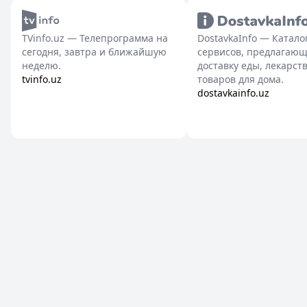
TVinfo.uz — Телепрограмма на
DostavkaInfo — Катало
сегодня, завтра и ближайшую
сервисов, предлагаю
неделю.
доставку еды, лекарств
tvinfo.uz
товаров для дома.
dostavkainfo.uz