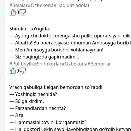
#Bolalar
#Ozbekona
#Haqiqat-adolat
0
Shifokor ko‘rigida:
— Ayting-chi doktor, menga shu pullik operatsiyani qili
— Albatta! Bu operatsiyasiz umuman Amirsoyga borib 
— Men Amirsoyga borishni xohlamayman!
— Siz haqingizda gapirmadim...
#Pul-boylik
#Shifokorlar
#Ozbekona
#Bemorlar
0
Vrach qabuliga kelgan bemordan so‘rabdi:
— Yoshingiz nechida?
— 50 ga kirdim.
— Farzandlardan nechta?
— 3 ta.
— Hammasini to‘yini ko‘rganmisiz?
— Ha, doktor! Lekin savol-javobingizdan qo‘rqib ketya