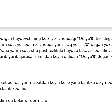
otgan haydovchining ko‘zi yo‘l chetidagi "Oq yo‘l! - 50" de
rim soat yuribdi. Yo‘l chetida yana "Oq yo‘l! - 20" degan yoz
 Yana yarim soat shu past tezlikda haydab ketaveribdi. Bir va
urib-yurib qarasa, 5 km dan keyin oldidan "Oq yo‘l!" degan k
etibdi-da, yarim soatdan keyin kelib yana bankka qo‘ymoqch
di bank xodimi.
dim-da bolam, - dermish.