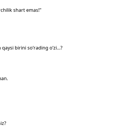
chilik shart emas!"
aysi birini so‘rading o‘zi...?
man.
iz?