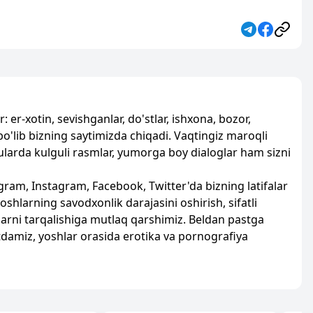
: er-xotin, sevishganlar, do'stlar, ishxona, bozor,
i bo'lib bizning saytimizda chiqadi. Vaqtingiz maroqli
zularda kulguli rasmlar, yumorga boy dialoglar ham sizni
egram, Instagram, Facebook, Twitter'da bizning latifalar
oshlarning savodxonlik darajasini oshirish, sifatli
larni tarqalishiga mutlaq qarshimiz. Beldan pastga
damiz, yoshlar orasida erotika va pornografiya