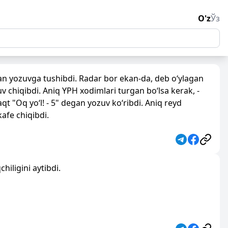
O'z
Ўз
gan yozuvga tushibdi. Radar bor ekan-da, deb o‘ylagan
uv chiqibdi. Aniq YPH xodimlari turgan bo‘lsa kerak, -
qt "Oq yo‘l! - 5" degan yozuv ko‘ribdi. Aniq reyd
afe chiqibdi.
iligini aytibdi.