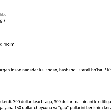
lib:
iz...
dirildim.
an inson naqadar kelishgan, bashang, istarali bo‘lsa...! Ko
ketdi. 300 dollar kvartiraga, 300 dollar mashinani kreditiga
iga yana 150 dollar choyxona va "gap" pullarini berishim ker