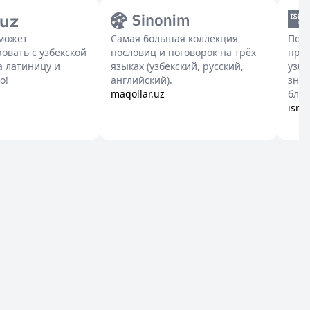
оможет
Самая большая коллекция
Полн
овать с узбекской
пословиц и поговорок на трёх
про
 латиницу и
языках (узбекский, русский,
узбе
о!
английский).
знач
maqollar.uz
близ
isml