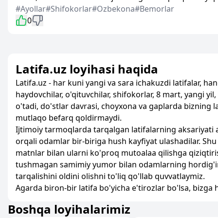
#Ayollar
#Shifokorlar
#Ozbekona
#Bemorlar
0
Latifa.uz loyihasi haqida
Latifa.uz - har kuni yangi va sara ichakuzdi latifalar, ha
haydovchilar, o'qituvchilar, shifokorlar, 8 mart, yangi yi
o'tadi, do'stlar davrasi, choyxona va gaplarda bizning 
mutlaqo befarq qoldirmaydi.
Ijtimoiy tarmoqlarda tarqalgan latifalarning aksariyati 
orqali odamlar bir-biriga hush kayfiyat ulashadilar. Shu
matnlar bilan ularni ko'proq mutoalaa qilishga qiziqti
tushmagan samimiy yumor bilan odamlarning hordig'ini
tarqalishini oldini olishni to'liq qo'llab quvvatlaymiz.
Agarda biron-bir latifa bo'yicha e'tirozlar bo'lsa, bizg
Boshqa loyihalarimiz