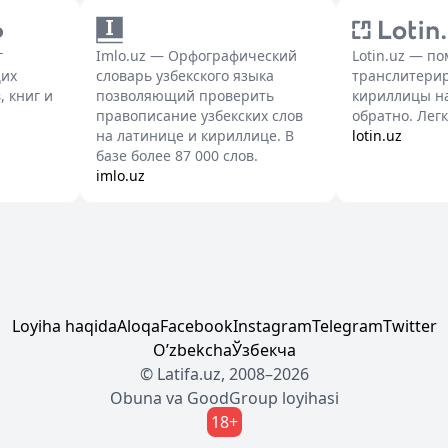
г
Imlo.uz — Орфографический
Lotin.uz — п
щих
словарь узбекского языка
транслитерир
, книг и
позволяющий проверить
кириллицы на
правописание узбекских слов
обратно. Легк
на латинице и кириллице. В
lotin.uz
базе более 87 000 слов.
imlo.uz
Loyiha haqida
Aloqa
Facebook
Instagram
Telegram
Twitter
Oʼzbekcha
Ўзбекча
© Latifa.uz, 2008–2026
Obuna
va
GoodGroup
loyihasi
18+