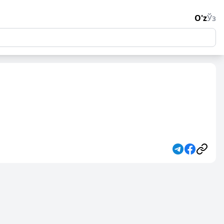
O'z
Ўз