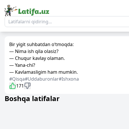
Bir yigit suhbatdan o‘tmoqda:
— Nima ish qila olasiz?
— Chuqur kavlay olaman.
— Yana-chi?
— Kavlamasligim ham mumkin.
#Qisqa
#Uddaburonlar
#Ishxona
171
Boshqa latifalar