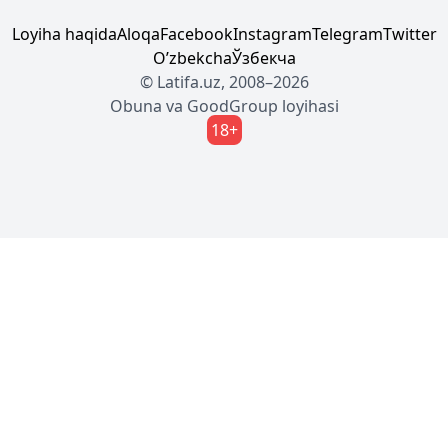
Loyiha haqida
Aloqa
Facebook
Instagram
Telegram
Twitter
Oʼzbekcha
Ўзбекча
© Latifa.uz, 2008–2026
Obuna
va
GoodGroup
loyihasi
18+