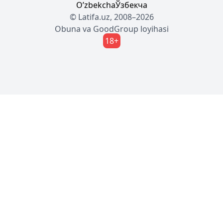
Oʼzbekcha
Ўзбекча
© Latifa.uz, 2008–2026
Obuna
va
GoodGroup
loyihasi
18+