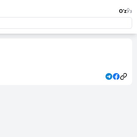
O'z
Ўз