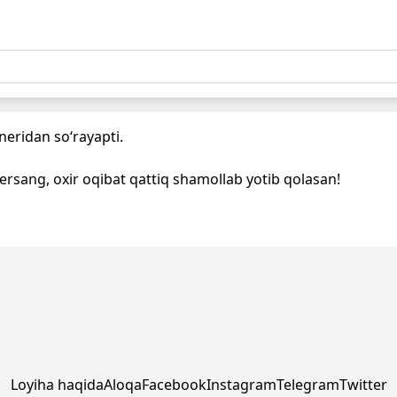
neridan so‘rayapti.
ersang, oxir oqibat qattiq shamollab yotib qolasan!
Loyiha haqida
Aloqa
Facebook
Instagram
Telegram
Twitter