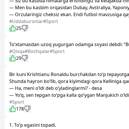
— Siz bu kasbda nimalarga erishdingiz va kelajakda nim
— Men bu kasbim orqasidan Dubay, Avstraliya, Yaponiya, X
— Orzularingiz cheksiz ekan. Endi futbol mavzusiga qayt
#Uddaburonlar
#Sport
25
To‘xtamasdan uzoq yugurgan odamga soyasi debdi: “Bu
#Qisqa
#Boshqalar
#Sport
29
Bir kuni Krishtianu Ronaldu burchakdan to‘p tepayotga
Shunda hayron bo‘lib, qora kiyimdagi qora Kelliniga qa
— Ha, meni o‘ldi deb o‘yladinglarmi? - desa
— Yo‘q, sen tepgan to‘pga kalla qo‘ygan Manjukich o‘ldi
#Sport
178
1. To‘p egasini topadi.