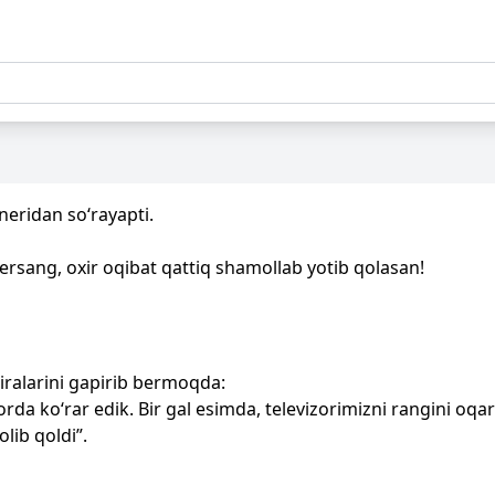
neridan so‘rayapti.
ersang, oxir oqibat qattiq shamollab yotib qolasan!
tiralarini gapirib bermoqda:
rda ko‘rar edik. Bir gal esimda, televizorimizni rangini oqa
lib qoldi”.