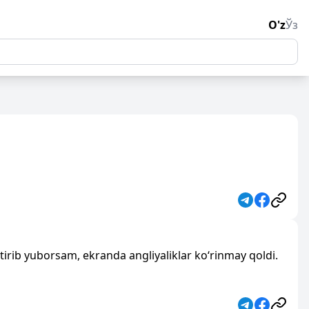
O'z
Ўз
rtirib yuborsam, ekranda angliyaliklar ko‘rinmay qoldi.