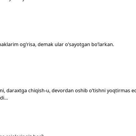
aklarim og‘risa, demak ular o‘sayotgan bo‘larkan.
ni, daraxtga chiqish-u, devordan oshib o‘tishni yoqtirmas ed
i...