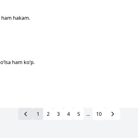
an ham hakam.
o‘lsa ham ko‘p.
1
2
3
4
5
...
10