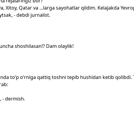
a rejalaringiz bor?
itoy, Qatar va ...larga sayohatlar qildim. Kelajakda Yevropa
sak, - debdi jurnalist.
ncha shoshilasan!? Dam olaylik!
nda to‘p o‘rniga qattiq toshni tepib hushidan ketib qolibdi
rab:
, - dermish.