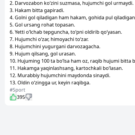
2. Darvozabon ko‘zini suzmasa, hujumchi gol urmaydi.
3. Hakam bitta gapiradi.
4. Golni gol qiladigan ham hakam, gohida pul qiladig
5. Gol ursang rohat topasan.
6. Yetti o‘lchab tepguncha, to‘pni oldirib qo‘yasan.
7. Hujumchi o‘zar, himoyachi to‘zar.
8. Hujumchini yugurgani darvozagacha.
9. Hujum qilsang, gol urasan.
10. Hujuming 100 ta bo‘lsa ham oz, raqib hujumi bitta b
11. Hakamga yaqinlashsang, kartochkali bo‘lasan.
12. Murabbiy hujumchini maydonda sinaydi.
13. Oldin o‘zingga ur, keyin raqibga.
#Sport
395