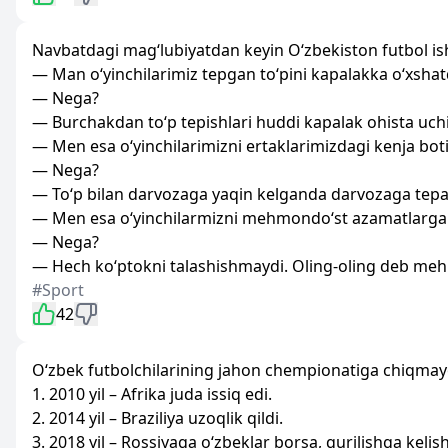
Navbatdagi mag‘lubiyatdan keyin O‘zbekiston futbol ish
— Man o‘yinchilarimiz tepgan to‘pini kapalakka o‘xsha
— Nega?
— Burchakdan to‘p tepishlari huddi kapalak ohista uchi
— Men esa o‘yinchilarimizni ertaklarimizdagi kenja bot
— Nega?
— To‘p bilan darvozaga yaqin kelganda darvozaga tepay
— Men esa o‘yinchilarmizni mehmondo‘st azamatlarga
— Nega?
— Hech ko‘ptokni talashishmaydi. Oling-oling deb meh
#Sport
42
O‘zbek futbolchilarining jahon chempionatiga chiqmayo
1. 2010 yil – Afrika juda issiq edi.
2. 2014 yil – Braziliya uzoqlik qildi.
3. 2018 yil – Rossiyaga o‘zbeklar borsa, qurilishga kelis