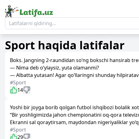
Sport
haqida latifalar
Boks. Jangning 2-raundidan so‘ng bokschi hansirab tre
— Nima deb o‘ylaysiz, yuta olamanmi?
— Albatta yutasan! Agar qo‘llaringni shunday hilpiratav
#Sport
14
Yoshi bir joyga borib qolgan futbol ishqibozi bolalik xo
“Bir yoshligimizda jahon chempionatini oq-qora televizo
Ekranni sal qoraytirsam, maydondan nigeriyaliklar yo‘qo
#Sport
29