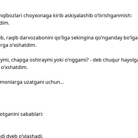
qibozlari choyxonaga kirib askiyalashib o‘tirishganmish:
tdim.
b, raqib darvozabonini qo‘liga sekingina qo‘nganday bo‘lgan
irga o‘xshatdim.
mi, chapga oshiraymi yoki o‘nggami? - deb chuqur hayolga 
 o‘xshatdim.
monlarga uzatgani uchun...
tganini sabablari:
hdi dyeb o‘ylashadi.