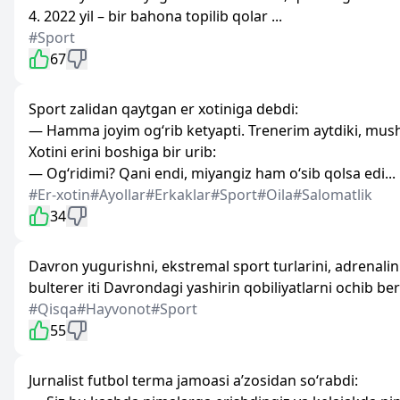
4. 2022 yil – bir bahona topilib qolar ...
#Sport
67
Sport zalidan qaytgan er xotiniga debdi:
— Hamma joyim og‘rib ketyapti. Trenerim aytdiki, mush
Xotini erini boshiga bir urib:
— Og‘ridimi? Qani endi, miyangiz ham o‘sib qolsa edi...
#Er-xotin
#Ayollar
#Erkaklar
#Sport
#Oila
#Salomatlik
34
Davron yugurishni, ekstremal sport turlarini, adrenalin
bulterer iti Davrondagi yashirin qobiliyatlarni ochib berd
#Qisqa
#Hayvonot
#Sport
55
Jurnalist futbol terma jamoasi a’zosidan so‘rabdi: