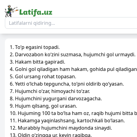
1. To‘p egasini topadi.
2. Darvozabon ko‘zini suzmasa, hujumchi gol urmaydi.
3. Hakam bitta gapiradi.
4. Golni gol qiladigan ham hakam, gohida pul qiladig
5. Gol ursang rohat topasan.
6. Yetti o‘lchab tepguncha, to‘pni oldirib qo‘yasan.
7. Hujumchi o‘zar, himoyachi to‘zar.
8. Hujumchini yugurgani darvozagacha.
9. Hujum qilsang, gol urasan.
10. Hujuming 100 ta bo‘lsa ham oz, raqib hujumi bitta b
11. Hakamga yaqinlashsang, kartochkali bo‘lasan.
12. Murabbiy hujumchini maydonda sinaydi.
13. Oldin o‘zingga ur, keyin raqibga.