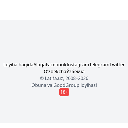
Loyiha haqida
Aloqa
Facebook
Instagram
Telegram
Twitter
Oʼzbekcha
Ўзбекча
© Latifa.uz, 2008–2026
Obuna
va
GoodGroup
loyihasi
18+