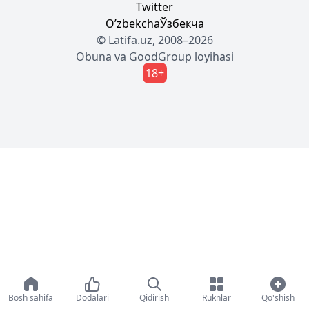
Twitter
Oʼzbekcha
Ўзбекча
© Latifa.uz, 2008–2026
Obuna
va
GoodGroup
loyihasi
18+
Bosh sahifa
Dodalari
Qidirish
Ruknlar
Qo'shish