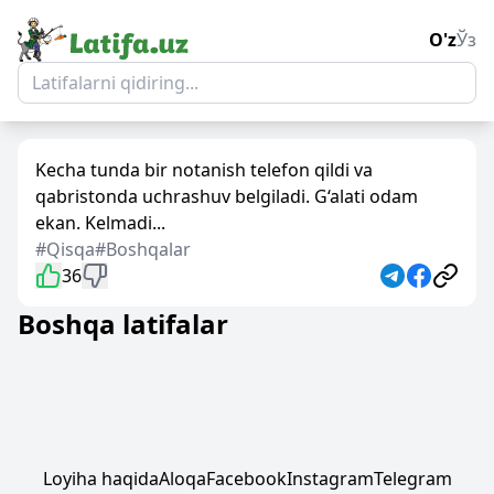
O'z
Ўз
Kecha tunda bir notanish telefon qildi va
qabristonda uchrashuv belgiladi. G‘alati odam
ekan. Kelmadi...
#Qisqa
#Boshqalar
36
Boshqa latifalar
Loyiha haqida
Aloqa
Facebook
Instagram
Telegram