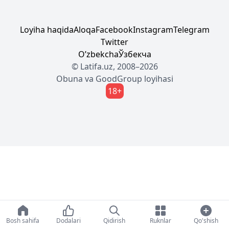
Loyiha haqida
Aloqa
Facebook
Instagram
Telegram
Twitter
Oʼzbekcha
Ўзбекча
© Latifa.uz, 2008–2026
Obuna
va
GoodGroup
loyihasi
18+
Bosh sahifa
Dodalari
Qidirish
Ruknlar
Qo'shish