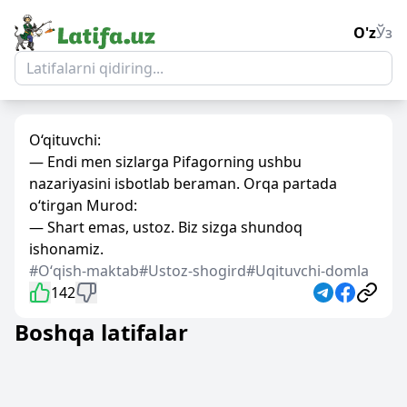
O'z
Ўз
O‘qituvchi:
— Endi men sizlarga Pifagorning ushbu
nazariyasini isbotlab beraman. Orqa partada
o‘tirgan Murod:
— Shart emas, ustoz. Biz sizga shundoq
ishonamiz.
#Oʻqish-maktab
#Ustoz-shogird
#Uqituvchi-domla
142
Boshqa latifalar