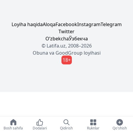
Loyiha haqida
Aloqa
Facebook
Instagram
Telegram
Twitter
Oʼzbekcha
Ўзбекча
© Latifa.uz, 2008–2026
Obuna
va
GoodGroup
loyihasi
18+
Bosh sahifa
Dodalari
Qidirish
Ruknlar
Qo'shish