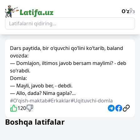
O'z
Ўз
Dars paytida, bir o‘quvchi qo‘lini ko‘tarib, baland
ovozda:
— Domlajon, iltimos javob bersam maylimi? - deb
so‘rabdi.
Domla:
— Mayli, javob ber, - debdi.
— Allo, dada? Nima gapla?...
#Oʻqish-maktab
#Erkaklar
#Uqituvchi-domla
120
Boshqa latifalar