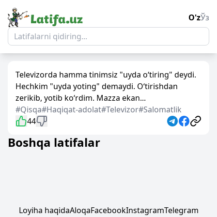
O'z
Ўз
Televizorda hamma tinimsiz "uyda o‘tiring" deydi.
Hechkim "uyda yoting" demaydi. O‘tirishdan
zerikib, yotib ko‘rdim. Mazza ekan...
#Qisqa
#Haqiqat-adolat
#Televizor
#Salomatlik
44
Boshqa latifalar
Loyiha haqida
Aloqa
Facebook
Instagram
Telegram