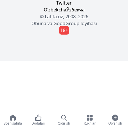
Twitter
Oʼzbekcha
Ўзбекча
© Latifa.uz, 2008–2026
Obuna
va
GoodGroup
loyihasi
18+
Bosh sahifa
Dodalari
Qidirish
Ruknlar
Qo'shish