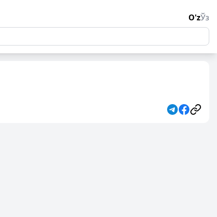
O'z
Ўз