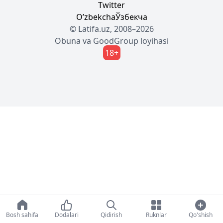
Twitter
Oʼzbekcha
Ўзбекча
© Latifa.uz, 2008–2026
Obuna
va
GoodGroup
loyihasi
18+
Bosh sahifa
Dodalari
Qidirish
Ruknlar
Qo'shish