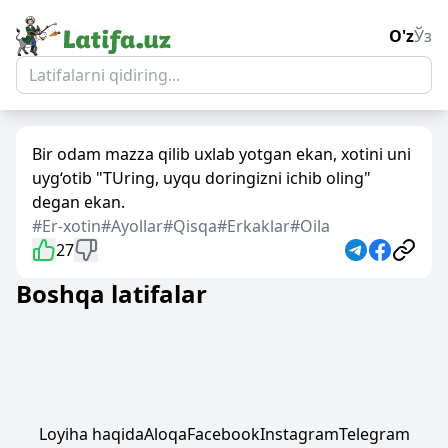
O'z
Ўз
Bir odam mazza qilib uxlab yotgan ekan, xotini uni
uyg‘otib "TUring, uyqu doringizni ichib oling"
degan ekan.
#Er-xotin
#Ayollar
#Qisqa
#Erkaklar
#Oila
27
Boshqa latifalar
Loyiha haqida
Aloqa
Facebook
Instagram
Telegram