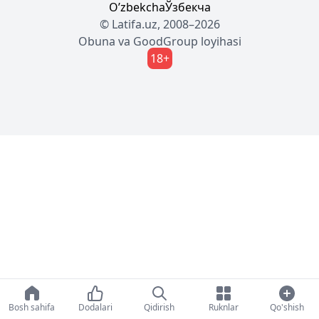
Oʼzbekcha
Ўзбекча
© Latifa.uz, 2008–2026
Obuna
va
GoodGroup
loyihasi
18+
Bosh sahifa
Dodalari
Qidirish
Ruknlar
Qo'shish