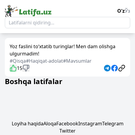
O'z
Ўз
Yoz faslini to‘xtatib turinglar! Men dam olishga
ulgurmadim!
#Qisqa
#Haqiqat-adolat
#Mavsumlar
15
Boshqa latifalar
Loyiha haqida
Aloqa
Facebook
Instagram
Telegram
Twitter