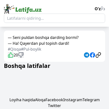
O'z
Ўз
— Seni puldan boshqa darding bormi?
— Ha! Qayerdan pul topish dardi!
#Qisqa
#Pul-boylik
20
Boshqa latifalar
Loyiha haqida
Aloqa
Facebook
Instagram
Telegram
Twitter