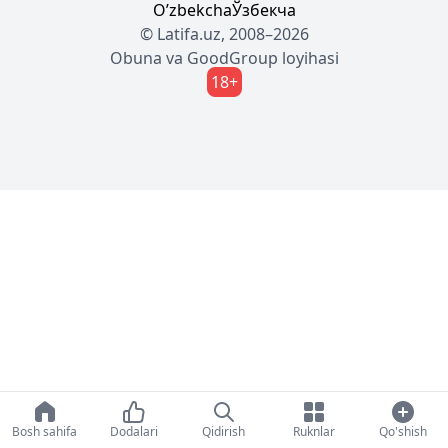
Oʼzbekcha
Ўзбекча
© Latifa.uz, 2008–2026
Obuna
va
GoodGroup
loyihasi
18+
Bosh sahifa
Dodalari
Qidirish
Ruknlar
Qo'shish