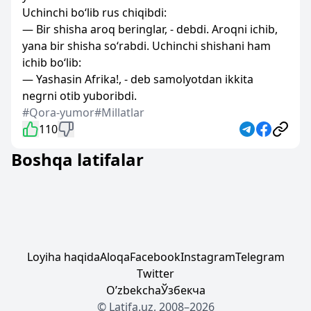
Uchinchi bo‘lib rus chiqibdi:
— Bir shisha aroq beringlar, - debdi. Aroqni ichib,
yana bir shisha so‘rabdi. Uchinchi shishani ham
ichib bo‘lib:
— Yashasin Afrika!, - deb samolyotdan ikkita
negrni otib yuboribdi.
#Qora-yumor
#Millatlar
110
Boshqa latifalar
Loyiha haqida
Aloqa
Facebook
Instagram
Telegram
Twitter
Oʼzbekcha
Ўзбекча
© Latifa.uz, 2008–2026