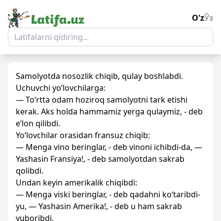
O'z
Ўз
Samolyotda nosozlik chiqib, qulay boshlabdi.
Uchuvchi yo‘lovchilarga:
— To‘rtta odam hoziroq samolyotni tark etishi
kerak. Aks holda hammamiz yerga qulaymiz, - deb
e’lon qilibdi.
Yo‘lovchilar orasidan fransuz chiqib:
— Menga vino beringlar, - deb vinoni ichibdi-da, —
Yashasin Fransiya!, - deb samolyotdan sakrab
qolibdi.
Undan keyin amerikalik chiqibdi:
— Menga viski beringlar, - deb qadahni ko‘taribdi-
yu, — Yashasin Amerika!, - deb u ham sakrab
yuboribdi.