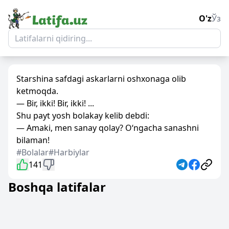
O'z
Ўз
Starshina safdagi askarlarni oshxonaga olib
ketmoqda.
— Bir, ikki! Bir, ikki! ...
Shu payt yosh bolakay kelib debdi:
— Amaki, men sanay qolay? O‘ngacha sanashni
bilaman!
#Bolalar
#Harbiylar
141
Boshqa latifalar