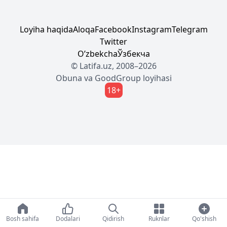
Loyiha haqida
Aloqa
Facebook
Instagram
Telegram
Twitter
Oʼzbekcha
Ўзбекча
© Latifa.uz, 2008–2026
Obuna
va
GoodGroup
loyihasi
18+
Bosh sahifa
Dodalari
Qidirish
Ruknlar
Qo'shish