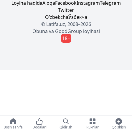
Loyiha haqida
Aloqa
Facebook
Instagram
Telegram
Twitter
Oʼzbekcha
Ўзбекча
© Latifa.uz, 2008–2026
Obuna
va
GoodGroup
loyihasi
18+
Bosh sahifa
Dodalari
Qidirish
Ruknlar
Qo'shish