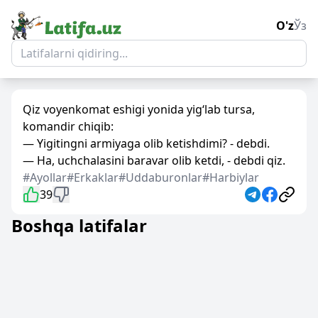
O'z
Ўз
Qiz voyenkomat eshigi yonida yig‘lab tursa,
komandir chiqib:
— Yigitingni armiyaga olib ketishdimi? - debdi.
— Ha, uchchalasini baravar olib ketdi, - debdi qiz.
#Ayollar
#Erkaklar
#Uddaburonlar
#Harbiylar
39
Boshqa latifalar