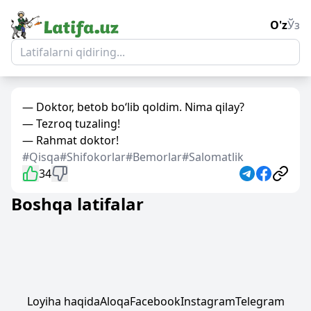
O'z
Ўз
— Doktor, betob bo‘lib qoldim. Nima qilay?
— Tezroq tuzaling!
— Rahmat doktor!
#Qisqa
#Shifokorlar
#Bemorlar
#Salomatlik
34
Boshqa latifalar
Loyiha haqida
Aloqa
Facebook
Instagram
Telegram