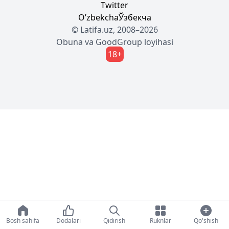
Twitter
Oʼzbekcha
Ўзбекча
© Latifa.uz, 2008–2026
Obuna
va
GoodGroup
loyihasi
18+
Bosh sahifa
Dodalari
Qidirish
Ruknlar
Qo'shish