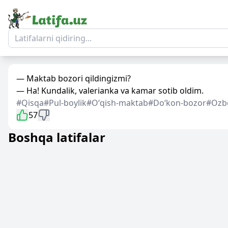
— Maktab bozori qildingizmi?
— Ha! Kundalik, valerianka va kamar sotib oldim.
#Qisqa
#Pul-boylik
#Oʻqish-maktab
#Doʻkon-bozor
#Ozb
57
Boshqa latifalar