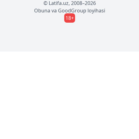
© Latifa.uz, 2008–2026
Obuna
va
GoodGroup
loyihasi
18+