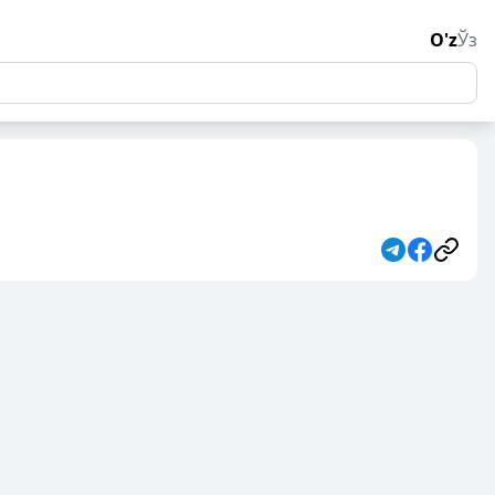
O'z
Ўз