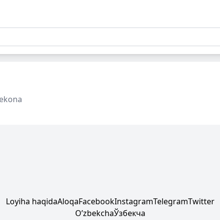
ekona
Loyiha haqida
Aloqa
Facebook
Instagram
Telegram
Twitter
Oʼzbekcha
Ўзбекча