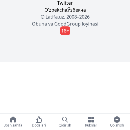
Twitter
Oʼzbekcha
Ўзбекча
© Latifa.uz, 2008–2026
Obuna
va
GoodGroup
loyihasi
18+
Bosh sahifa
Dodalari
Qidirish
Ruknlar
Qo'shish