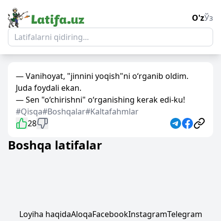
O'z
Ўз
— Vanihoyat, "jinnini yoqish"ni o‘rganib oldim.
Juda foydali ekan.
— Sen "o‘chirishni" o‘rganishing kerak edi-ku!
#Qisqa
#Boshqalar
#Kaltafahmlar
28
Boshqa latifalar
Loyiha haqida
Aloqa
Facebook
Instagram
Telegram