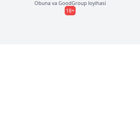
Obuna
va
GoodGroup
loyihasi
18+