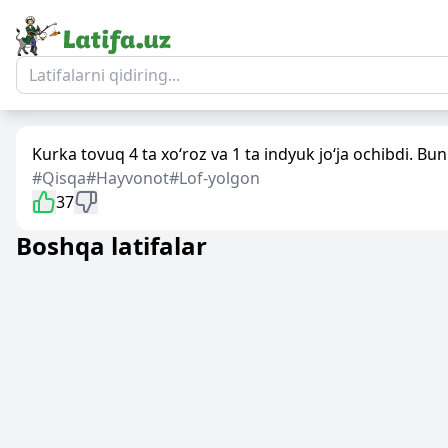
Kurka tovuq 4 ta xo‘roz va 1 ta indyuk jo‘ja ochibdi. B
#Qisqa
#Hayvonot
#Lof-yolgon
37
Boshqa latifalar