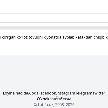
uni ko‘rgan xo‘roz tovuqni xiyonatda ayblab katakdan chiqib k
Loyiha haqida
Aloqa
Facebook
Instagram
Telegram
Twitter
Oʼzbekcha
Ўзбекча
© Latifa.uz, 2008–2026