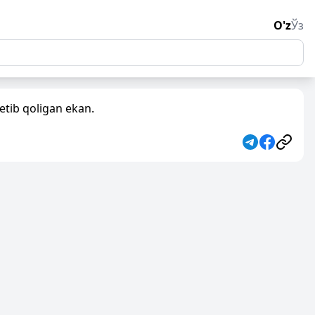
O'z
Ўз
etib qoligan ekan.