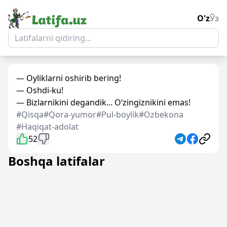
O'z
Ўз
— Oyliklarni oshirib bering!
— Oshdi-ku!
— Bizlarnikini degandik... O‘zingiznikini emas!
#Qisqa
#Qora-yumor
#Pul-boylik
#Ozbekona
#Haqiqat-adolat
52
Boshqa latifalar