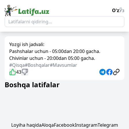
O'z
Ўз
Yozgi ish jadvali:
Pashshalar uchun - 05:00dan 20:00 gacha.
Chivinlar uchun - 20:00dan 05:00 gacha.
#Qisqa
#Boshqalar
#Mavsumlar
43
Boshqa latifalar
Loyiha haqida
Aloqa
Facebook
Instagram
Telegram