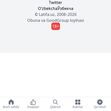
Twitter
Oʼzbekcha
Ўзбекча
© Latifa.uz, 2008–2026
Obuna
va
GoodGroup
loyihasi
18+
Bosh sahifa
Dodalari
Qidirish
Ruknlar
Qo'shish