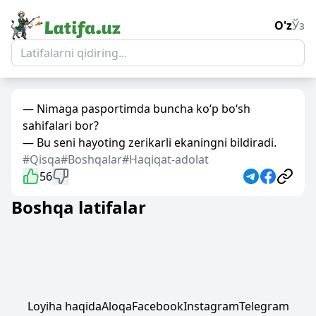
O'z
Ўз
— Nimaga pasportimda buncha ko‘p bo‘sh
sahifalari bor?
— Bu seni hayoting zerikarli ekaningni bildiradi.
#Qisqa
#Boshqalar
#Haqiqat-adolat
56
Boshqa latifalar
Loyiha haqida
Aloqa
Facebook
Instagram
Telegram