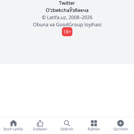
Twitter
Oʼzbekcha
Ўзбекча
© Latifa.uz, 2008–2026
Obuna
va
GoodGroup
loyihasi
18+
Bosh sahifa
Dodalari
Qidirish
Ruknlar
Qo'shish