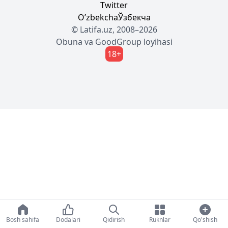
Twitter
Oʼzbekcha
Ўзбекча
© Latifa.uz, 2008–2026
Obuna
va
GoodGroup
loyihasi
18+
Bosh sahifa
Dodalari
Qidirish
Ruknlar
Qo'shish