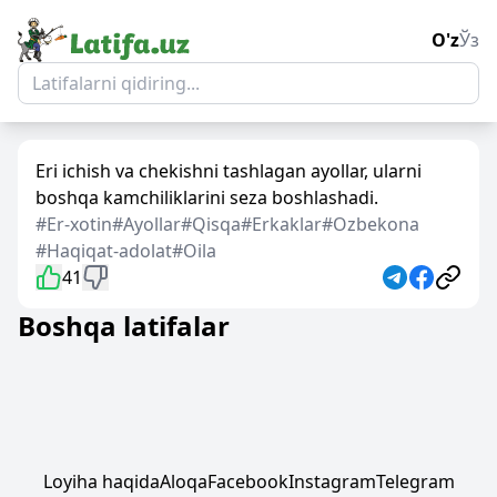
O'z
Ўз
Eri ichish va chekishni tashlagan ayollar, ularni
boshqa kamchiliklarini seza boshlashadi.
#Er-xotin
#Ayollar
#Qisqa
#Erkaklar
#Ozbekona
#Haqiqat-adolat
#Oila
41
Boshqa latifalar
Loyiha haqida
Aloqa
Facebook
Instagram
Telegram