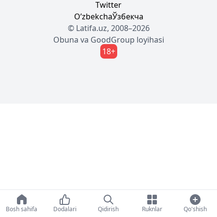
Twitter
Oʼzbekcha
Ўзбекча
© Latifa.uz, 2008–2026
Obuna
va
GoodGroup
loyihasi
18+
Bosh sahifa
Dodalari
Qidirish
Ruknlar
Qo'shish