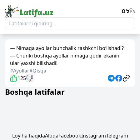
O'z
Ўз
— Nimaga ayollar bunchalik rashkchi bo‘lishadi?
— Chunki boshqa ayollar nimaga qodir ekanini
ular yaxshi bilishadi!
#Ayollar
#Qisqa
125
Boshqa latifalar
Loyiha haqida
Aloqa
Facebook
Instagram
Telegram