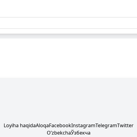
Loyiha haqida
Aloqa
Facebook
Instagram
Telegram
Twitter
Oʼzbekcha
Ўзбекча