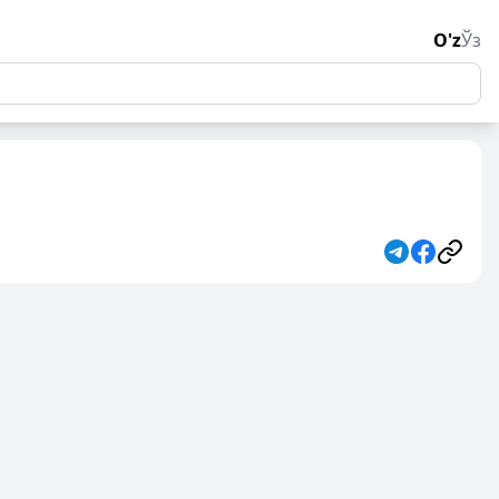
O'z
Ўз