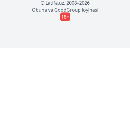
© Latifa.uz, 2008–2026
Obuna
va
GoodGroup
loyihasi
18+