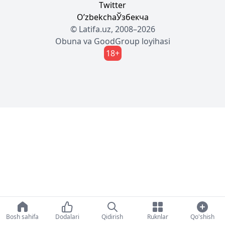
Twitter
Oʼzbekcha
Ўзбекча
© Latifa.uz, 2008–2026
Obuna
va
GoodGroup
loyihasi
18+
Bosh sahifa
Dodalari
Qidirish
Ruknlar
Qo'shish