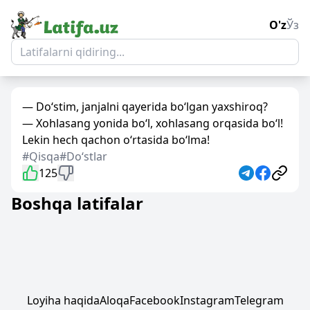
O'z
Ўз
— Do‘stim, janjalni qayerida bo‘lgan yaxshiroq?
— Xohlasang yonida bo‘l, xohlasang orqasida bo‘l!
Lekin hech qachon o‘rtasida bo‘lma!
#Qisqa
#Doʻstlar
125
Boshqa latifalar
Loyiha haqida
Aloqa
Facebook
Instagram
Telegram