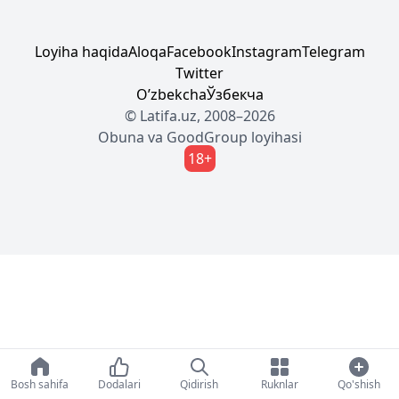
Loyiha haqida
Aloqa
Facebook
Instagram
Telegram
Twitter
Oʼzbekcha
Ўзбекча
© Latifa.uz, 2008–2026
Obuna
va
GoodGroup
loyihasi
18+
Bosh sahifa
Dodalari
Qidirish
Ruknlar
Qo'shish