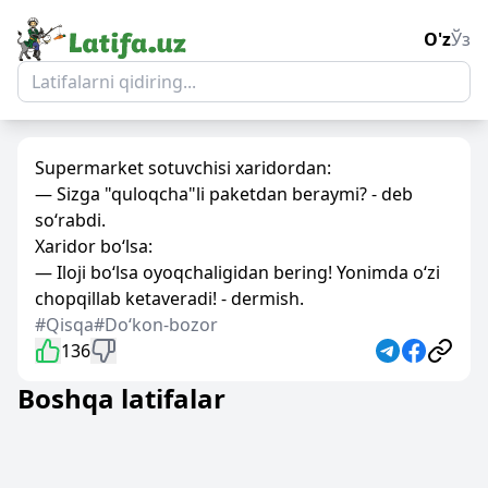
O'z
Ўз
Supermarket sotuvchisi xaridordan:
— Sizga "quloqcha"li paketdan beraymi? - deb
so‘rabdi.
Xaridor bo‘lsa:
— Iloji bo‘lsa oyoqchaligidan bering! Yonimda o‘zi
chopqillab ketaveradi! - dermish.
#Qisqa
#Doʻkon-bozor
136
Boshqa latifalar