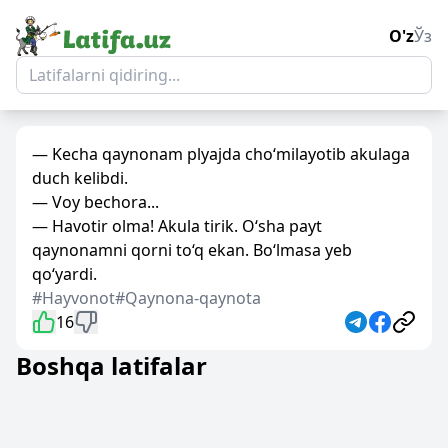
O'z
Ўз
— Kecha qaynonam plyajda cho‘milayotib akulaga
duch kelibdi.
— Voy bechora...
— Havotir olma! Akula tirik. O‘sha payt
qaynonamni qorni to‘q ekan. Bo‘lmasa yeb
qo‘yardi.
#Hayvonot
#Qaynona-qaynota
16
Boshqa latifalar