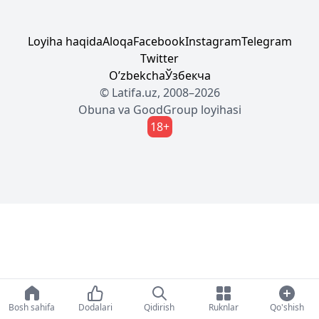
Loyiha haqida
Aloqa
Facebook
Instagram
Telegram
Twitter
Oʼzbekcha
Ўзбекча
© Latifa.uz, 2008–2026
Obuna
va
GoodGroup
loyihasi
18+
Bosh sahifa
Dodalari
Qidirish
Ruknlar
Qo'shish