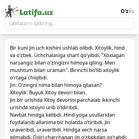
O'z
Ўз
Bir kuni jin uch kishini ushlab olibdi. Xitoylik, hind
va o‘zbek. Uchchalasiga shart qo‘yibdi. "Xoxlagan
narsangiz bilan o‘zingizni himoya qiling. Men
mushtum bilan uraman". Birinchi bo‘lib xitoylik
o‘rtaga chiqibdi.
Jin: O‘zingni nima bilan himoya qilasan?
Xitoylik: Buyuk Xitoy devori bilan.
Jin bir urishda Xitoy devorini parchalab ikkinchi
urishda xitoyni urib o‘ldiribdi.
Navbat hindga kelibdi. Hind yoga usullaridan
foydalanib allanima bir holatda o‘tiribdi. Jin
uraveribdi, uraveribdi. Hindga xech narsa
qilmabdi. Oxiri charchagan jin o‘zbekdan so‘rabdi: