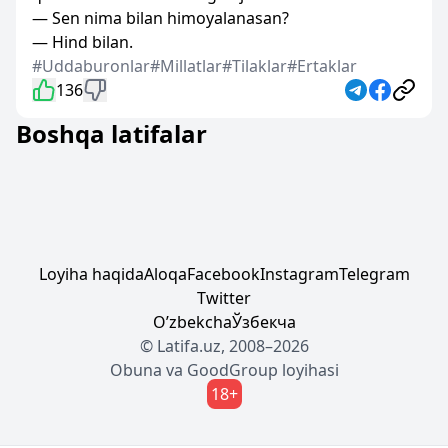
— Sen nima bilan himoyalanasan?
— Hind bilan.
#Uddaburonlar
#Millatlar
#Tilaklar
#Ertaklar
136
Boshqa latifalar
Loyiha haqida
Aloqa
Facebook
Instagram
Telegram
Twitter
Oʼzbekcha
Ўзбекча
© Latifa.uz, 2008–2026
Obuna
va
GoodGroup
loyihasi
18+