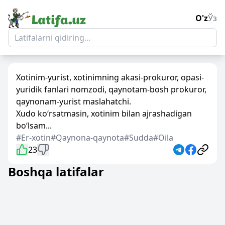
O'z
Ўз
Xotinim-yurist, xotinimning akasi-prokuror, opasi-
yuridik fanlari nomzodi, qaynotam-bosh prokuror,
qaynonam-yurist maslahatchi.
Xudo ko‘rsatmasin, xotinim bilan ajrashadigan
bo‘lsam...
#Er-xotin
#Qaynona-qaynota
#Sudda
#Oila
23
Boshqa latifalar