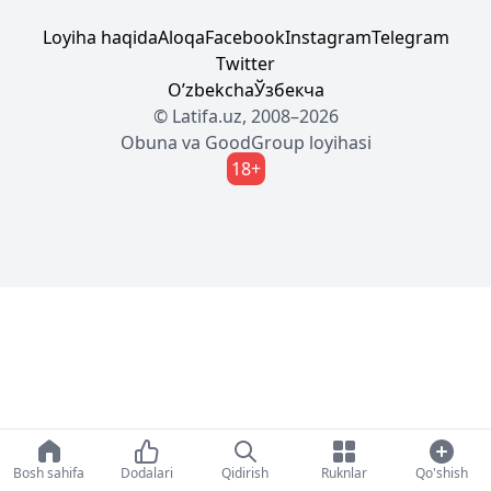
Loyiha haqida
Aloqa
Facebook
Instagram
Telegram
Twitter
Oʼzbekcha
Ўзбекча
© Latifa.uz, 2008–2026
Obuna
va
GoodGroup
loyihasi
18+
Bosh sahifa
Dodalari
Qidirish
Ruknlar
Qo'shish