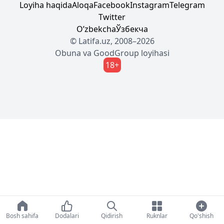
Loyiha haqida
Aloqa
Facebook
Instagram
Telegram
Twitter
Oʼzbekcha
Ўзбекча
© Latifa.uz, 2008–2026
Obuna
va
GoodGroup
loyihasi
18+
Bosh sahifa
Dodalari
Qidirish
Ruknlar
Qo'shish