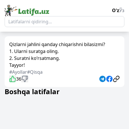
O'z
Ўз
Qizlarni jahlini qanday chiqarishni bilasizmi?
1. Ularni suratga oling.
2. Suratni ko‘rsatmang.
Tayyor!
#Ayollar
#Qisqa
36
Boshqa latifalar