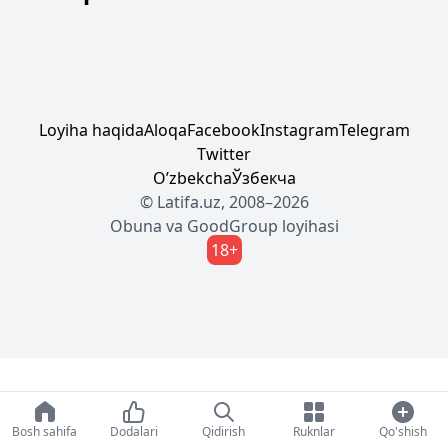
Loyiha haqida
Aloqa
Facebook
Instagram
Telegram
Twitter
Oʼzbekcha
Ўзбекча
© Latifa.uz, 2008–2026
Obuna
va
GoodGroup
loyihasi
18+
Bosh sahifa
Dodalari
Qidirish
Ruknlar
Qo'shish