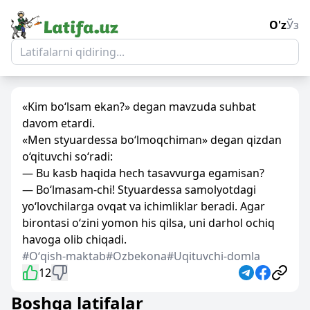
O'z
Ўз
«Kim bo‘lsam ekan?» degan mavzuda suhbat
davom etardi.
«Men styuardessa bo‘lmoqchiman» degan qizdan
o‘qituvchi so‘radi:
— Bu kasb haqida hech tasavvurga egamisan?
— Bo‘lmasam-chi! Styuardessa samolyotdagi
yo‘lovchilarga ovqat va ichimliklar beradi. Agar
birontasi o‘zini yomon his qilsa, uni darhol ochiq
havoga olib chiqadi.
#Oʻqish-maktab
#Ozbekona
#Uqituvchi-domla
12
Boshqa latifalar