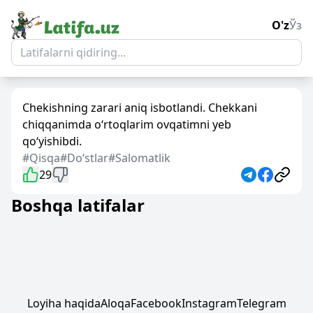
O'z
Ўз
Chekishning zarari aniq isbotlandi. Chekkani
chiqqanimda o‘rtoqlarim ovqatimni yeb
qo‘yishibdi.
#Qisqa
#Doʻstlar
#Salomatlik
29
Boshqa latifalar
Loyiha haqida
Aloqa
Facebook
Instagram
Telegram