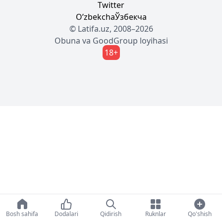
Twitter
Oʼzbekcha
Ўзбекча
© Latifa.uz, 2008–2026
Obuna
va
GoodGroup
loyihasi
18+
Bosh sahifa
Dodalari
Qidirish
Ruknlar
Qo'shish