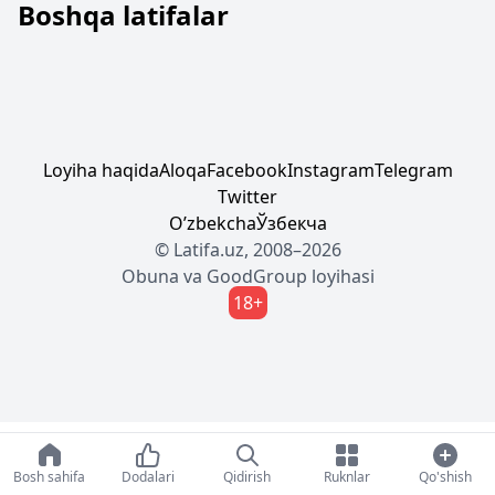
Boshqa latifalar
Loyiha haqida
Aloqa
Facebook
Instagram
Telegram
Twitter
Oʼzbekcha
Ўзбекча
© Latifa.uz, 2008–2026
Obuna
va
GoodGroup
loyihasi
18+
Bosh sahifa
Dodalari
Qidirish
Ruknlar
Qo'shish