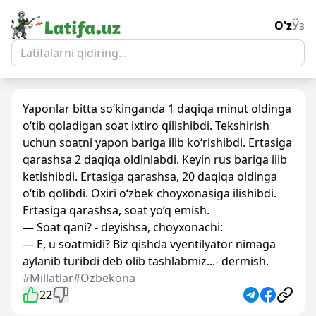
O'z
Ўз
Yaponlar bitta so‘kinganda 1 daqiqa minut oldinga
o‘tib qoladigan soat ixtiro qilishibdi. Tekshirish
uchun soatni yapon bariga ilib ko‘rishibdi. Ertasiga
qarashsa 2 daqiqa oldinlabdi. Keyin rus bariga ilib
ketishibdi. Ertasiga qarashsa, 20 daqiqa oldinga
o‘tib qolibdi. Oxiri o‘zbek choyxonasiga ilishibdi.
Ertasiga qarashsa, soat yo‘q emish.
— Soat qani? - deyishsa, choyxonachi:
— E, u soatmidi? Biz qishda vyentilyator nimaga
aylanib turibdi deb olib tashlabmiz...- dermish.
#Millatlar
#Ozbekona
22