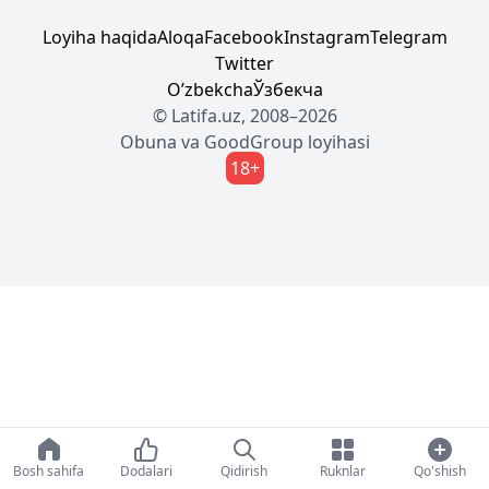
Loyiha haqida
Aloqa
Facebook
Instagram
Telegram
Twitter
Oʼzbekcha
Ўзбекча
© Latifa.uz, 2008–2026
Obuna
va
GoodGroup
loyihasi
18+
Bosh sahifa
Dodalari
Qidirish
Ruknlar
Qo'shish