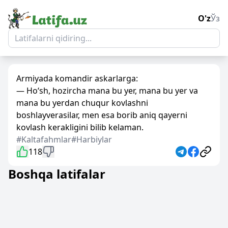
O'z
Ўз
Armiyada komandir askarlarga:
— Ho‘sh, hozircha mana bu yer, mana bu yer va
mana bu yerdan chuqur kovlashni
boshlayverasilar, men esa borib aniq qayerni
kovlash kerakligini bilib kelaman.
#Kaltafahmlar
#Harbiylar
118
Boshqa latifalar