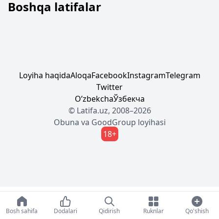
Boshqa latifalar
Loyiha haqida
Aloqa
Facebook
Instagram
Telegram
Twitter
Oʼzbekcha
Ўзбекча
© Latifa.uz, 2008–2026
Obuna
va
GoodGroup
loyihasi
18+
Bosh sahifa
Dodalari
Qidirish
Ruknlar
Qo'shish