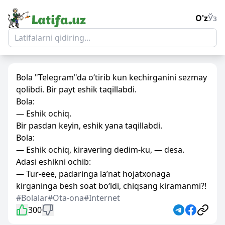
O'z
Ўз
Bola "Telegram"da o‘tirib kun kechirganini sezmay
qolibdi. Bir payt eshik taqillabdi.
Bola:
— Eshik ochiq.
Bir pasdan keyin, eshik yana taqillabdi.
Bola:
— Eshik ochiq, kiravering dedim-ku, — desa.
Adasi eshikni ochib:
— Tur-eee, padaringa la’nat hojatxonaga
kirganinga besh soat bo‘ldi, chiqsang kiramanmi?!
#Bolalar
#Ota-ona
#Internet
300