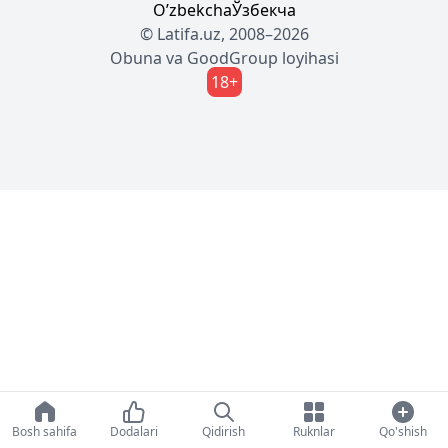
Oʼzbekcha
Ўзбекча
© Latifa.uz, 2008–2026
Obuna
va
GoodGroup
loyihasi
18+
Bosh sahifa
Dodalari
Qidirish
Ruknlar
Qo'shish