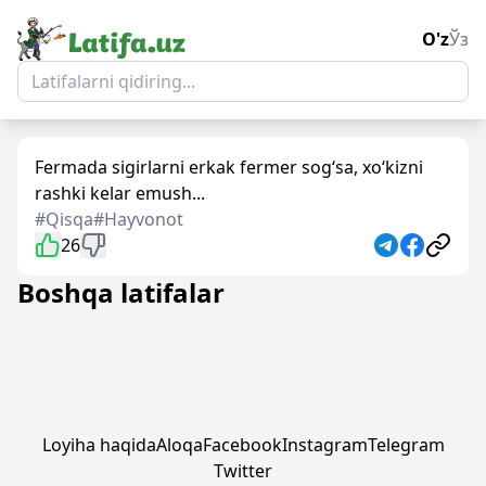
O'z
Ўз
Fermada sigirlarni erkak fermer sog‘sa, xo‘kizni
rashki kelar emush...
#Qisqa
#Hayvonot
26
Boshqa latifalar
Loyiha haqida
Aloqa
Facebook
Instagram
Telegram
Twitter