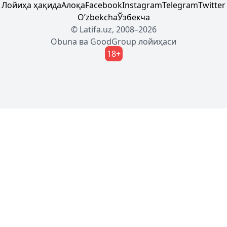
Лойиҳа ҳақида
Алоқа
Facebook
Instagram
Telegram
Twitter
Oʼzbekcha
Ўзбекча
© Latifa.uz, 2008–2026
Obuna
ва
GoodGroup
лойиҳаси
18+