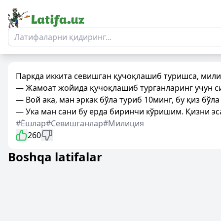
Паркда иккита севишган қучоқлашиб туришса, мили
— Жамоат жойида қучоқлашиб турганларинг учун сил
— Вой ака, ман эркак бўла туриб 10минг, бу қиз бўл
— Ука ман сани бу ерда биринчи кўришим. Қизни э
#Ёшлар
#Севишганлар
#Милиция
260
Boshqa latifalar