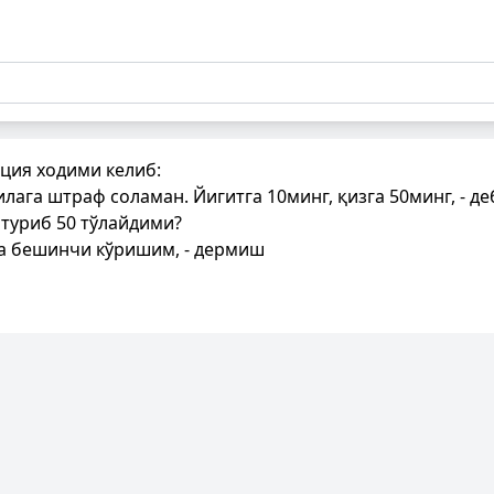
ция ходими келиб:
ага штраф соламан. Йигитга 10минг, қизга 50минг, - де
а туриб 50 тўлайдими?
са бешинчи кўришим, - дермиш