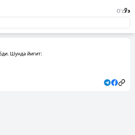
O'z
Ўз
бди. Шунда йигит: