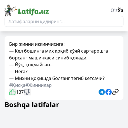
O'z
Ўз
Бир жинни иккинчисига:
— Кел бошинга мих қоқиб қўяй сартарошга
борсанг машинкаси синиб қолади.
— Йўқ, қоқмайсан...
— Нега?
— Михни қоқишда болғанг тегиб кетсачи?
#Қисқа
#Жиннилар
137
Boshqa latifalar