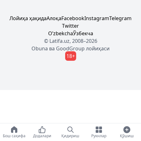
Лойиҳа ҳақида
Алоқа
Facebook
Instagram
Telegram
Twitter
Oʼzbekcha
Ўзбекча
© Latifa.uz, 2008–2026
Obuna
ва
GoodGroup
лойиҳаси
18+
Бош саҳифа
Додалари
Қидириш
Рукнлар
Қўшиш