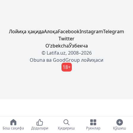
Лойиҳа ҳақида
Алоқа
Facebook
Instagram
Telegram
Twitter
Oʼzbekcha
Ўзбекча
© Latifa.uz, 2008–2026
Obuna
ва
GoodGroup
лойиҳаси
18+
Бош саҳифа
Додалари
Қидириш
Рукнлар
Қўшиш