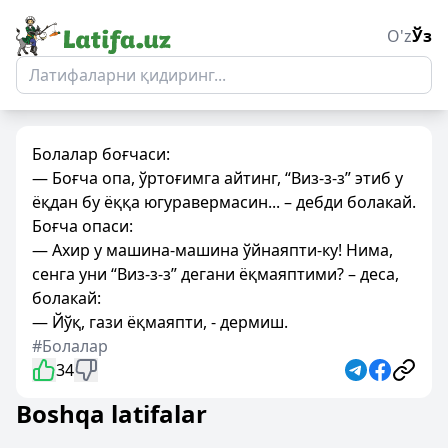
O'z
Ўз
Болалар боғчаси:
— Боғча опа, ўртоғимга айтинг, “Виз-з-з” этиб у
ёқдан бу ёққа югуравермасин... – дебди болакай.
Боғча опаси:
— Ахир у машина-машина ўйнаяпти-ку! Нима,
сенга уни “Виз-з-з” дегани ёқмаяптими? – деса,
болакай:
— Йўқ, гази ёқмаяпти, - дермиш.
#Болалар
34
Boshqa latifalar