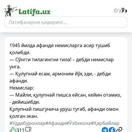
O'z
Ўз
1945 йилда афанди немисларга асир тушиб
қолибди.
— Сўнгги тилагингни тила! – дебди немислар
унга.
— Қулупнай есам, армоним йўқ эди, - дебди
афанди.
Немислар:
— Майли, қулупнай пишса ейсан, кейин отамиз,
- дейишибди.
Қулупнай пишгунича уруш тугаб, афанди омон
қолган экан.
#Уддабуронлар
#Афанди
#Ўзбекона
#Ҳарбийлар
311