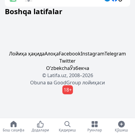
Boshqa latifalar
Лойиҳа ҳақида
Алоқа
Facebook
Instagram
Telegram
Twitter
Oʼzbekcha
Ўзбекча
© Latifa.uz, 2008–2026
Obuna
ва
GoodGroup
лойиҳаси
18+
Бош саҳифа
Додалари
Қидириш
Рукнлар
Қўшиш