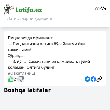
O'z
Ўз
Пиццерияда официант:
— Пиццангизни олтига бўлайликми ёки
саккизгами?
Хўранда:
— Э, йўғ-а! Саккизтани ея олмайман, тўйиб
қоламан. Олтига бўлинг!
#Овқатланиш
21
Boshqa latifalar