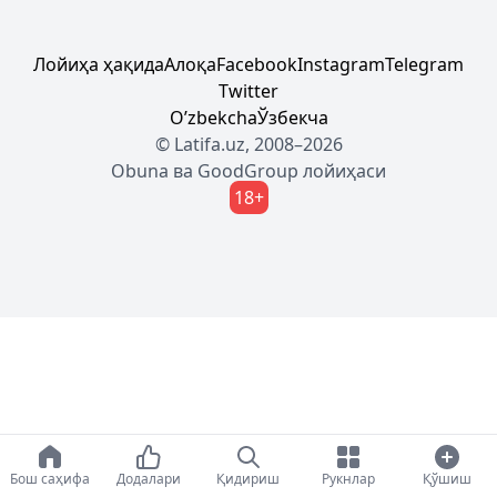
Лойиҳа ҳақида
Алоқа
Facebook
Instagram
Telegram
Twitter
Oʼzbekcha
Ўзбекча
© Latifa.uz, 2008–2026
Obuna
ва
GoodGroup
лойиҳаси
18+
Бош саҳифа
Додалари
Қидириш
Рукнлар
Қўшиш