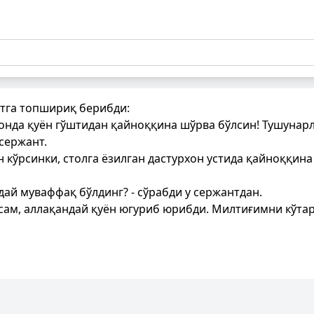
тга топшириқ берибди:
хонда қуён гўштидан қайноққина шўрва бўлсин! Тушунар
сержант.
ан кўрсинки, столга ёзилган дастурхон устида қайноққин
дай муваффақ бўлдинг? - сўрабди у сержантдан.
ам, аллақандай қуён югуриб юрибди. Милтиғимни кўтар