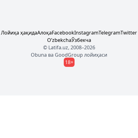
Лойиҳа ҳақида
Алоқа
Facebook
Instagram
Telegram
Twitter
Oʼzbekcha
Ўзбекча
© Latifa.uz, 2008–2026
Obuna
ва
GoodGroup
лойиҳаси
18+