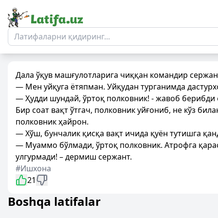
Дала ўқув машғулотларига чиққан командир сержан
— Мен уйқуга ётяпман. Уйқудан турганимда дастур
— Ҳудди шундай, ўртоқ полковник! - жавоб берибди 
Бир соат вақт ўтгач, полковник уйғониб, не кўз бил
полковник ҳайрон.
— Хўш, бунчалик қисқа вақт ичида қуён тутишга қан
— Муаммо бўлмади, ўртоқ полковник. Атрофга қарас
улгурмади! – дермиш сержант.
#Ишхона
21
Boshqa latifalar