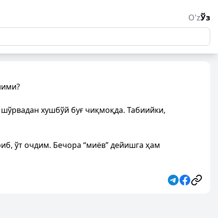
O'z
Ўз
лими?
а шўрвадан хушбўй буғ чиқмоқда. Табиийки,
иб, ўт очдим. Бечора “миёв” дейишга ҳам